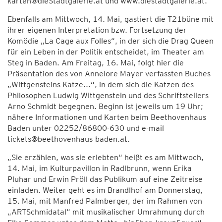
karten@dieStadtgalerie.at und www.diestadtgalerie.at.
Ebenfalls am Mittwoch, 14. Mai, gastiert die T21büne mit
ihrer eigenen Interpretation bzw. Fortsetzung der
Komödie „La Cage aux Folles“, in der sich die Drag Queen
für ein Leben in der Politik entscheidet, im Theater am
Steg in Baden. Am Freitag, 16. Mai, folgt hier die
Präsentation des von Annelore Mayer verfassten Buches
„Wittgensteins Katze...“, in dem sich die Katzen des
Philosophen Ludwig Wittgenstein und des Schriftstellers
Arno Schmidt begegnen. Beginn ist jeweils um 19 Uhr;
nähere Informationen und Karten beim Beethovenhaus
Baden unter 02252/86800-630 und e-mail
tickets@beethovenhaus-baden.at.
„Sie erzählen, was sie erlebten“ heißt es am Mittwoch,
14. Mai, im Kulturpavillon in Radlbrunn, wenn Erika
Pluhar und Erwin Pröll das Publikum auf eine Zeitreise
einladen. Weiter geht es im Brandlhof am Donnerstag,
15. Mai, mit Manfred Palmberger, der im Rahmen von
„ARTSchmidatal“ mit musikalischer Umrahmung durch