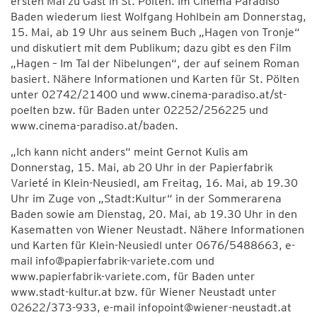
ersten Mal zu Gast in St. Pölten. Im Cinema Paradiso
Baden wiederum liest Wolfgang Hohlbein am Donnerstag,
15. Mai, ab 19 Uhr aus seinem Buch „Hagen von Tronje“
und diskutiert mit dem Publikum; dazu gibt es den Film
„Hagen – Im Tal der Nibelungen“, der auf seinem Roman
basiert. Nähere Informationen und Karten für St. Pölten
unter 02742/21400 und www.cinema-paradiso.at/st-
poelten bzw. für Baden unter 02252/256225 und
www.cinema-paradiso.at/baden.
„Ich kann nicht anders“ meint Gernot Kulis am
Donnerstag, 15. Mai, ab 20 Uhr in der Papierfabrik
Varieté in Klein-Neusiedl, am Freitag, 16. Mai, ab 19.30
Uhr im Zuge von „Stadt:Kultur“ in der Sommerarena
Baden sowie am Dienstag, 20. Mai, ab 19.30 Uhr in den
Kasematten von Wiener Neustadt. Nähere Informationen
und Karten für Klein-Neusiedl unter 0676/5488663, e-
mail info@papierfabrik-variete.com und
www.papierfabrik-variete.com, für Baden unter
www.stadt-kultur.at bzw. für Wiener Neustadt unter
02622/373-933, e-mail infopoint@wiener-neustadt.at