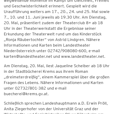
wegweisende Momente im Kampf um Gleichheit, Freiheit
und Geschwisterlichkeit erinnert. Gespielt wird die
Uraufführung weiters am 17., 20., 24. und 25. Mai sowie
7., 10. und 11. Juni jeweils ab 19.30 Uhr. Am Dienstag,
20. Mai, präsentiert zudem der Theaterclub 8+ ab 18
Uhr in der Theaterwerkstatt die Ergebnisse seiner
Erkundung der Theaterwelt rund um das Kinderstück
„Ronja Räubertochter“ von Astrid Lindgren. Nähere
Informationen und Karten beim Landestheater
Niederösterreich unter 02742/908080-600, e-mail
karten@landestheater.net und www.landestheater.net.
Am Dienstag, 20. Mai, liest Jaqueline Scheiber ab 18 Uhr
in der Stadtbücherei Krems aus ihrem Roman
„dreimeterdreißig“, einem Kammerspiel über die großen
Fragen des Lebens. Nähere Informationen und Karten
unter 02732/801-382 und e-mail
buecherei@krems.gv.at.
Schließlich sprechen Landeshauptmann a.D. Erwin Pröll,
Anita Ziegerhofer von der Universität Graz und der