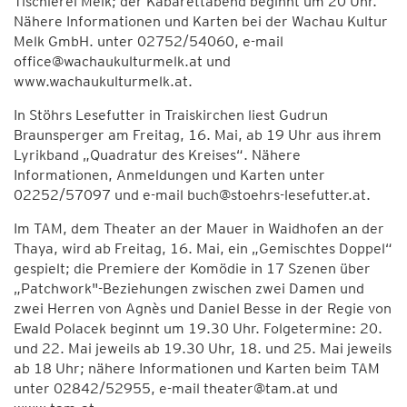
Tischlerei Melk; der Kabarettabend beginnt um 20 Uhr.
Nähere Informationen und Karten bei der Wachau Kultur
Melk GmbH. unter 02752/54060, e-mail
office@wachaukulturmelk.at und
www.wachaukulturmelk.at.
In Stöhrs Lesefutter in Traiskirchen liest Gudrun
Braunsperger am Freitag, 16. Mai, ab 19 Uhr aus ihrem
Lyrikband „Quadratur des Kreises“. Nähere
Informationen, Anmeldungen und Karten unter
02252/57097 und e-mail buch@stoehrs-lesefutter.at.
Im TAM, dem Theater an der Mauer in Waidhofen an der
Thaya, wird ab Freitag, 16. Mai, ein „Gemischtes Doppel“
gespielt; die Premiere der Komödie in 17 Szenen über
„Patchwork"-Beziehungen zwischen zwei Damen und
zwei Herren von Agnès und Daniel Besse in der Regie von
Ewald Polacek beginnt um 19.30 Uhr. Folgetermine: 20.
und 22. Mai jeweils ab 19.30 Uhr, 18. und 25. Mai jeweils
ab 18 Uhr; nähere Informationen und Karten beim TAM
unter 02842/52955, e-mail theater@tam.at und