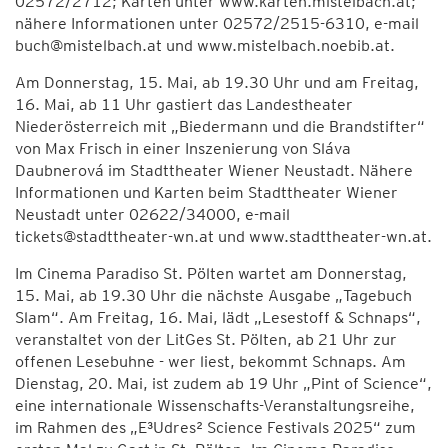
02572/2712; Karten unter www.karten.mistelbach.at;
nähere Informationen unter 02572/2515-6310, e-mail
buch@mistelbach.at und www.mistelbach.noebib.at.
Am Donnerstag, 15. Mai, ab 19.30 Uhr und am Freitag,
16. Mai, ab 11 Uhr gastiert das Landestheater
Niederösterreich mit „Biedermann und die Brandstifter“
von Max Frisch in einer Inszenierung von Sláva
Daubnerová im Stadttheater Wiener Neustadt. Nähere
Informationen und Karten beim Stadttheater Wiener
Neustadt unter 02622/34000, e-mail
tickets@stadttheater-wn.at und www.stadttheater-wn.at.
Im Cinema Paradiso St. Pölten wartet am Donnerstag,
15. Mai, ab 19.30 Uhr die nächste Ausgabe „Tagebuch
Slam“. Am Freitag, 16. Mai, lädt „Lesestoff & Schnaps“,
veranstaltet von der LitGes St. Pölten, ab 21 Uhr zur
offenen Lesebuhne - wer liest, bekommt Schnaps. Am
Dienstag, 20. Mai, ist zudem ab 19 Uhr „Pint of Science“,
eine internationale Wissenschafts-Veranstaltungsreihe,
im Rahmen des „E³Udres² Science Festivals 2025“ zum