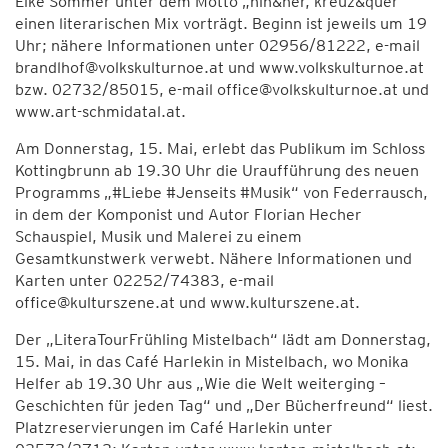
Elke Sommer unter dem Motto „hin&her, kreuz&quer“
einen literarischen Mix vorträgt. Beginn ist jeweils um 19
Uhr; nähere Informationen unter 02956/81222, e-mail
brandlhof@volkskulturnoe.at und www.volkskulturnoe.at
bzw. 02732/85015, e-mail office@volkskulturnoe.at und
www.art-schmidatal.at.
Am Donnerstag, 15. Mai, erlebt das Publikum im Schloss
Kottingbrunn ab 19.30 Uhr die Uraufführung des neuen
Programms „#Liebe #Jenseits #Musik“ von Federrausch,
in dem der Komponist und Autor Florian Hecher
Schauspiel, Musik und Malerei zu einem
Gesamtkunstwerk verwebt. Nähere Informationen und
Karten unter 02252/74383, e-mail
office@kulturszene.at und www.kulturszene.at.
Der „LiteraTourFrühling Mistelbach“ lädt am Donnerstag,
15. Mai, in das Café Harlekin in Mistelbach, wo Monika
Helfer ab 19.30 Uhr aus „Wie die Welt weiterging –
Geschichten für jeden Tag“ und „Der Bücherfreund“ liest.
Platzreservierungen im Café Harlekin unter