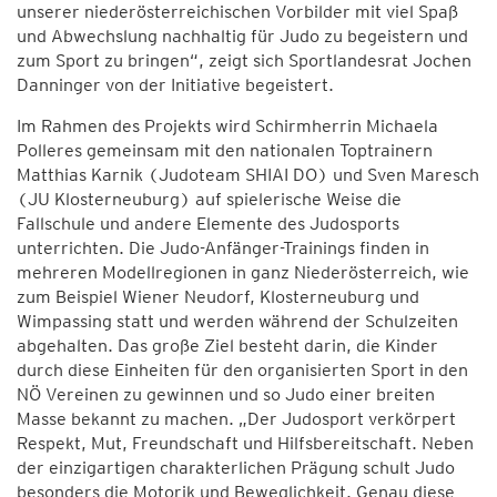
unserer niederösterreichischen Vorbilder mit viel Spaß
und Abwechslung nachhaltig für Judo zu begeistern und
zum Sport zu bringen“, zeigt sich Sportlandesrat Jochen
Danninger von der Initiative begeistert.
Im Rahmen des Projekts wird Schirmherrin Michaela
Polleres gemeinsam mit den nationalen Toptrainern
Matthias Karnik (Judoteam SHIAI DO) und Sven Maresch
(JU Klosterneuburg) auf spielerische Weise die
Fallschule und andere Elemente des Judosports
unterrichten. Die Judo-Anfänger-Trainings finden in
mehreren Modellregionen in ganz Niederösterreich, wie
zum Beispiel Wiener Neudorf, Klosterneuburg und
Wimpassing statt und werden während der Schulzeiten
abgehalten. Das große Ziel besteht darin, die Kinder
durch diese Einheiten für den organisierten Sport in den
NÖ Vereinen zu gewinnen und so Judo einer breiten
Masse bekannt zu machen. „Der Judosport verkörpert
Respekt, Mut, Freundschaft und Hilfsbereitschaft. Neben
der einzigartigen charakterlichen Prägung schult Judo
besonders die Motorik und Beweglichkeit. Genau diese