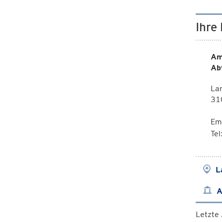
Ihre
Am
Ab
La
310
Em
Te
L
A
Letzte