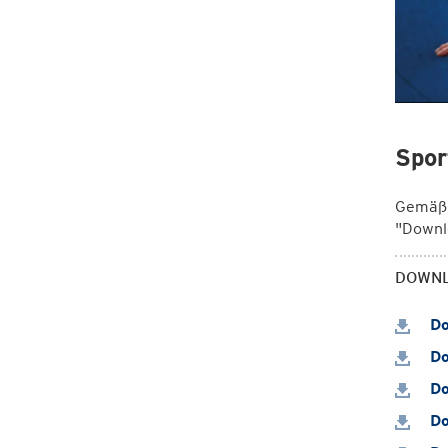
Spor
Gemäß N
"Downlo
DOWN
Do
Do
Do
Do