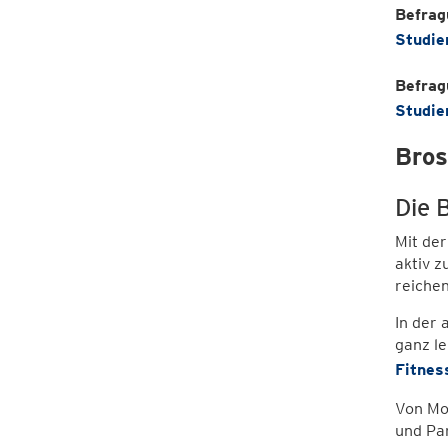
Befrag
Studie
Befrag
Studie
Bros
Die B
Mit der
aktiv z
reichen
In der 
ganz le
Fitnes
Von Mob
und Par