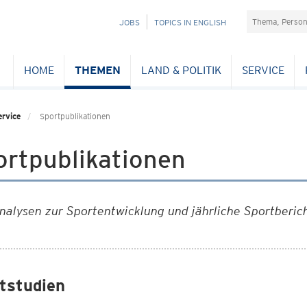
Suchefeld
NAVIGATION
JOBS
TOPICS IN ENGLISH
ÜBERSPRINGEN
HOME
THEMEN
LAND & POLITIK
SERVICE
ervice
Sportpublikationen
ortpublikationen
nalysen zur Sportentwicklung und jährliche Sportberi
tstudien