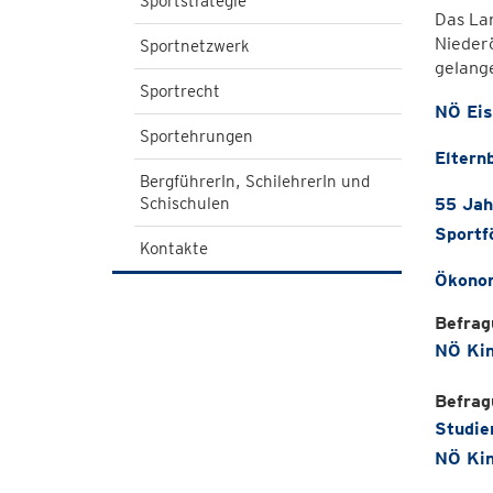
Sportstrategie
Das Lan
Niederö
Sportnetzwerk
gelang
Sportrecht
NÖ Eis
Sportehrungen
Eltern
BergführerIn, SchilehrerIn und
Schischulen
55 Jah
Sportf
Kontakte
Ökonom
Befrag
NÖ Kin
Befrag
Studie
NÖ Kin