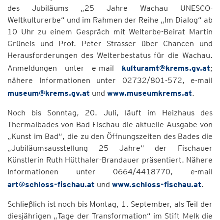
des Jubiläums „25 Jahre Wachau UNESCO-
Weltkulturerbe“ und im Rahmen der Reihe „Im Dialog“ ab
10 Uhr zu einem Gespräch mit Welterbe-Beirat Martin
Grüneis und Prof. Peter Strasser über Chancen und
Herausforderungen des Welterbestatus für die Wachau.
Anmeldungen unter e-mail
kulturamt@krems.gv.at
;
nähere Informationen unter 02732/801-572, e-mail
museum@krems.gv.at
und
www.museumkrems.at
.
Noch bis Sonntag, 20. Juli, läuft im Heizhaus des
Thermalbades von Bad Fischau die aktuelle Ausgabe von
„Kunst im Bad“, die zu den Öffnungszeiten des Bades die
„Jubiläumsausstellung 25 Jahre“ der Fischauer
Künstlerin Ruth Hütthaler-Brandauer präsentiert. Nähere
Informationen unter 0664/4418770, e-mail
art@schloss-fischau.at
und
www.schloss-fischau.at
.
Schließlich ist noch bis Montag, 1. September, als Teil der
diesjährigen „Tage der Transformation“ im Stift Melk die