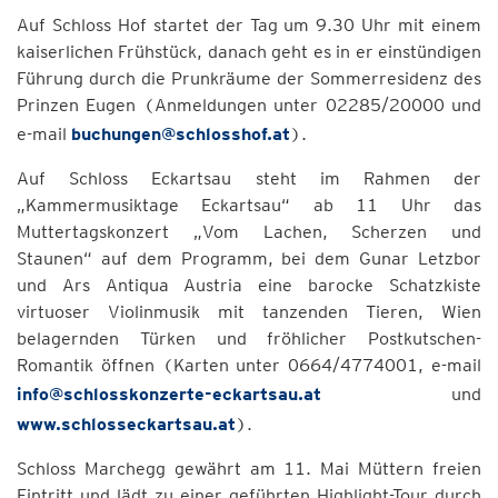
Auf Schloss Hof startet der Tag um 9.30 Uhr mit einem
kaiserlichen Frühstück, danach geht es in er einstündigen
Führung durch die Prunkräume der Sommerresidenz des
Prinzen Eugen (Anmeldungen unter 02285/20000 und
e-mail
buchungen@schlosshof.at
).
Auf Schloss Eckartsau steht im Rahmen der
„Kammermusiktage Eckartsau“ ab 11 Uhr das
Muttertagskonzert „Vom Lachen, Scherzen und
Staunen“ auf dem Programm, bei dem Gunar Letzbor
und Ars Antiqua Austria eine barocke Schatzkiste
virtuoser Violinmusik mit tanzenden Tieren, Wien
belagernden Türken und fröhlicher Postkutschen-
Romantik öffnen (Karten unter 0664/4774001, e-mail
info@schlosskonzerte-eckartsau.at
und
www.schlosseckartsau.at
).
Schloss Marchegg gewährt am 11. Mai Müttern freien
Eintritt und lädt zu einer geführten Highlight-Tour durch