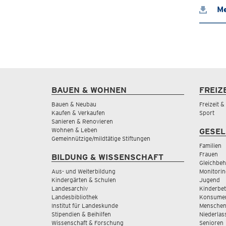
Me
BAUEN & WOHNEN
FREIZ
Bauen & Neubau
Freizeit 
Kaufen & Verkaufen
Sport
Sanieren & Renovieren
Wohnen & Leben
GESEL
Gemeinnützige/mildtätige Stiftungen
Familien
Frauen
BILDUNG & WISSENSCHAFT
Gleichbeh
Aus- und Weiterbildung
Monitorin
Kindergärten & Schulen
Jugend
Landesarchiv
Kinderbe
Landesbibliothek
Konsumen
Institut für Landeskunde
Menschen
Stipendien & Beihilfen
Niederlas
Wissenschaft & Forschung
Senioren