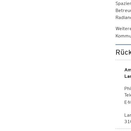
Spazie
Betreu
Radlan
Weiter
Kommun
Rück
Am
La
Phi
Te
E-M
La
310