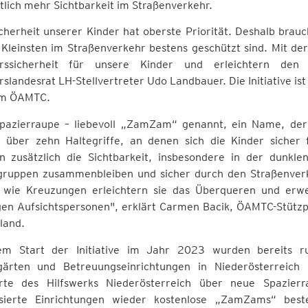
tlich mehr Sichtbarkeit im Straßenverkehr.
cherheit unserer Kinder hat oberste Priorität. Deshalb bra
Kleinsten im Straßenverkehr bestens geschützt sind. Mit de
rssicherheit für unsere Kinder und erleichtern den
slandesrat LH-Stellvertreter Udo Landbauer. Die Initiative is
em ÖAMTC.
pazierraupe – liebevoll „ZamZam“ genannt, ein Name, de
t über zehn Haltegriffe, an denen sich die Kinder sicher 
n zusätzlich die Sichtbarkeit, insbesondere in der dunkle
gruppen zusammenbleiben und sicher durch den Straßenver
n wie Kreuzungen erleichtern sie das Überqueren und erwei
igen Aufsichtspersonen", erklärt Carmen Bacik, ÖAMTC-Stützp
land.
em Start der Initiative im Jahr 2023 wurden bereits ru
gärten und Betreuungseinrichtungen in Niederösterreich
rte des Hilfswerks Niederösterreich über neue Spazi
ssierte Einrichtungen wieder kostenlose „ZamZams“ best