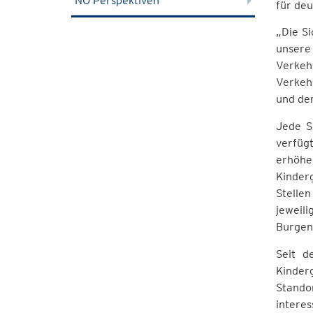
NÖ Perspektiven
für deu
„Die Si
unsere 
Verkeh
Verkehr
und d
Jede S
verfüg
erhöhe
Kinder
Stelle
jeweil
Burgen
Seit d
Kinder
Stando
intere