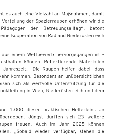
ucht es auch eine Vielzahl an Maßnahmen, damit
r Verteilung der Spazierraupen erhöhen wir die
 Pädagogen den Betreuungsalltag“, betont
t eine Kooperation von Radland Niederösterreich
r aus einem Wettbewerb hervorgegangen ist –
festhalten können. Reflektierende Materialien
n Jahreszeit. "Die Raupen helfen dabei, dass
kehr kommen. Besonders an unübersichtlichen
sen sich als wertvolle Unterstützung für die
unktleitung in Wien, Niederösterreich und dem
nd 1.000 dieser praktischen Helferleins an
 übergeben. Jüngst durften sich 23 weitere
erraupen freuen. Auch im Jahr 2025 können
ellen. „Sobald wieder verfügbar, stehen die