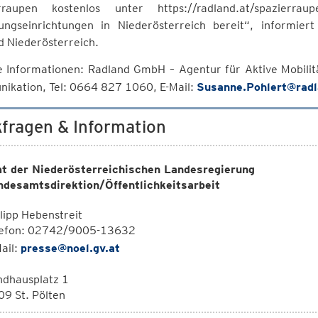
rraupen kostenlos unter https://radland.at/spazierr
ungseinrichtungen in Niederösterreich bereit“, informie
d Niederösterreich.
e Informationen: Radland GmbH – Agentur für Aktive Mobilit
ikation, Tel: 0664 827 1060, E-Mail:
Susanne.Pohlert@radl
fragen & Information
t der Niederösterreichischen Landesregierung
ndesamtsdirektion/Öffentlichkeitsarbeit
lipp Hebenstreit
lefon: 02742/9005-13632
ail:
presse@noel.gv.at
ndhausplatz 1
9 St. Pölten