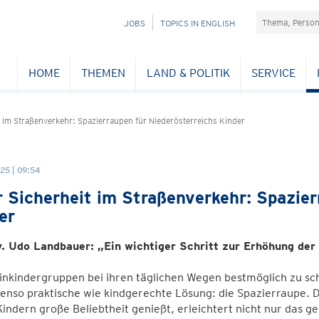
Suchefeld
NAVIGATION
JOBS
TOPICS IN ENGLISH
ÜBERSPRINGEN
HOME
THEMEN
LAND & POLITIK
SERVICE
 im Straßenverkehr: Spazierraupen für Niederösterreichs Kinder
25 | 09:54
 Sicherheit im Straßenverkehr: Spazier
er
. Udo Landbauer: „Ein wichtiger Schritt zur Erhöhung der
nkindergruppen bei ihren täglichen Wegen bestmöglich zu sch
enso praktische wie kindgerechte Lösung: die Spazierraupe. Di
Kindern große Beliebtheit genießt, erleichtert nicht nur das