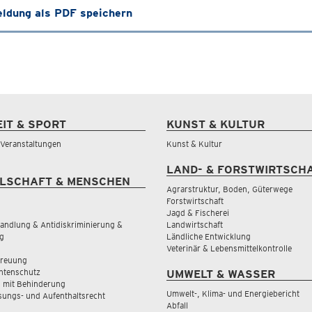
ldung als PDF speichern
EIT & SPORT
KUNST & KULTUR
& Veranstaltungen
Kunst & Kultur
LAND- & FORSTWIRTSCH
LSCHAFT & MENSCHEN
Agrarstruktur, Boden, Güterwege
Forstwirtschaft
Jagd & Fischerei
andlung & Antidiskriminierung &
Landwirtschaft
g
Ländliche Entwicklung
Veterinär & Lebensmittelkontrolle
treuung
tenschutz
UMWELT & WASSER
 mit Behinderung
Umwelt-, Klima- und Energiebericht
sungs- und Aufenthaltsrecht
Abfall