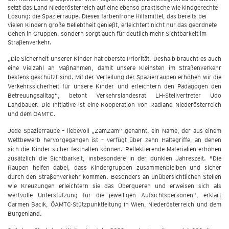
setzt das Land Niederösterreich auf eine ebenso praktische wie kindgerechte
Lösung: die Spazierraupe. Dieses farbenfrohe Hilfsmittel, das bereits bei
vielen Kindern große Beliebtheit genießt, erleichtert nicht nur das geordnete
Gehen in Gruppen, sondern sorgt auch für deutlich mehr Sichtbarkeit im
Straßenverkehr.
„Die Sicherheit unserer Kinder hat oberste Priorität. Deshalb braucht es auch
eine Vielzahl an Maßnahmen, damit unsere Kleinsten im Straßenverkehr
bestens geschützt sind. Mit der Verteilung der Spazierraupen erhöhen wir die
Verkehrssicherheit für unsere Kinder und erleichtern den Pädagogen den
Betreuungsalltag“, betont Verkehrslandesrat LH-Stellvertreter Udo
Landbauer. Die Initiative ist eine Kooperation von Radland Niederösterreich
und dem ÖAMTC.
Jede Spazierraupe – liebevoll „ZamZam“ genannt, ein Name, der aus einem
Wettbewerb hervorgegangen ist – verfügt über zehn Haltegriffe, an denen
sich die Kinder sicher festhalten können. Reflektierende Materialien erhöhen
zusätzlich die Sichtbarkeit, insbesondere in der dunklen Jahreszeit. "Die
Raupen helfen dabei, dass Kindergruppen zusammenbleiben und sicher
durch den Straßenverkehr kommen. Besonders an unübersichtlichen Stellen
wie Kreuzungen erleichtern sie das Überqueren und erweisen sich als
wertvolle Unterstützung für die jeweiligen Aufsichtspersonen", erklärt
Carmen Bacik, ÖAMTC-Stützpunktleitung in Wien, Niederösterreich und dem
Burgenland.