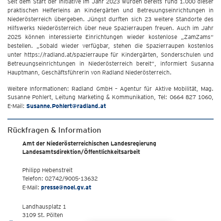
Seit dem Start der Initiative im Jahr 2023 wurden bereits rund 1.000 dieser
praktischen Helferleins an Kindergärten und Betreuungseinrichtungen in
Niederösterreich übergeben. Jüngst durften sich 23 weitere Standorte des
Hilfswerks Niederösterreich über neue Spazierraupen freuen. Auch im Jahr
2025 können interessierte Einrichtungen wieder kostenlose „ZamZams“
bestellen. „Sobald wieder verfügbar, stehen die Spazierraupen kostenlos
unter https://radland.at/spazierraupe für Kindergärten, Sonderschulen und
Betreuungseinrichtungen in Niederösterreich bereit“, informiert Susanna
Hauptmann, Geschäftsführerin von Radland Niederösterreich.
Weitere Informationen: Radland GmbH – Agentur für Aktive Mobilität, Mag.
Susanne Pohlert, Leitung Marketing & Kommunikation, Tel: 0664 827 1060,
E-Mail:
Susanne.Pohlert@radland.at
Rückfragen & Information
Amt der Niederösterreichischen Landesregierung
Landesamtsdirektion/Öffentlichkeitsarbeit
Philipp Hebenstreit
Telefon: 02742/9005-13632
E-Mail:
presse@noel.gv.at
Landhausplatz 1
3109 St. Pölten