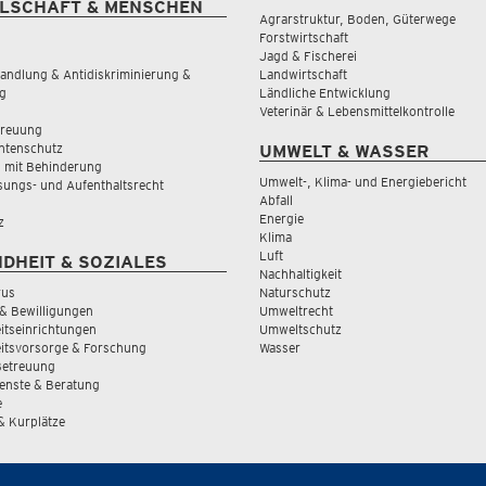
LSCHAFT & MENSCHEN
Agrarstruktur, Boden, Güterwege
Forstwirtschaft
Jagd & Fischerei
andlung & Antidiskriminierung &
Landwirtschaft
g
Ländliche Entwicklung
Veterinär & Lebensmittelkontrolle
treuung
tenschutz
UMWELT & WASSER
 mit Behinderung
Umwelt-, Klima- und Energiebericht
sungs- und Aufenthaltsrecht
Abfall
Energie
z
Klima
Luft
DHEIT & SOZIALES
Nachhaltigkeit
rus
Naturschutz
& Bewilligungen
Umweltrecht
tseinrichtungen
Umweltschutz
itsvorsorge & Forschung
Wasser
Betreuung
ienste & Beratung
e
 & Kurplätze