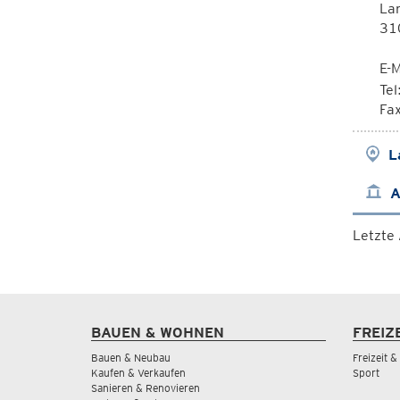
Lan
310
E-M
Te
Fa
L
A
Letzte
BAUEN & WOHNEN
FREIZ
Bauen & Neubau
Freizeit 
Kaufen & Verkaufen
Sport
Sanieren & Renovieren