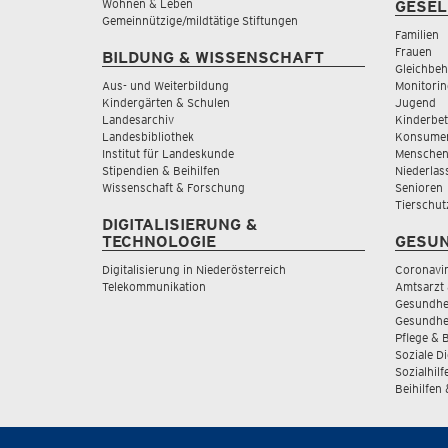
Wohnen & Leben
GESEL
Gemeinnützige/mildtätige Stiftungen
Familien
Frauen
BILDUNG & WISSENSCHAFT
Gleichbeh
Aus- und Weiterbildung
Monitorin
Kindergärten & Schulen
Jugend
Landesarchiv
Kinderbe
Landesbibliothek
Konsumen
Institut für Landeskunde
Menschen
Stipendien & Beihilfen
Niederlas
Wissenschaft & Forschung
Senioren
Tierschut
DIGITALISIERUNG &
TECHNOLOGIE
GESUN
Digitalisierung in Niederösterreich
Coronavi
Telekommunikation
Amtsarzt 
Gesundhei
Gesundhe
Pflege & 
Soziale D
Sozialhilf
Beihilfen