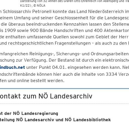
Darstellung von 32 Ahnen des Grafen Otto Ehrenreich von Abensperg und T
K1/22)
© NÖLA
m Schlossarchiv Petronell konnte das Land Niederösterreich 
seinem Umfang und seiner Geschlossenheit für die Landesgesc
s die überaus beeindruckenden Kennzahlen lassen den Stellen
is 1909 sowie 900 Bände Handschriften und 400 Aktenkartons
e enthalten umfassende Quellen sowohl zum Gebiet der Herrsch
 und rechtsgeschichtlichen Fragenstellungen – als auch zu den 
mfangreichen Reinigungs-, Sicherungs- und Ordnungsarbeiten 
schung zur Verfügung. Der Bestand ist durch ein elektronische
findbuch.net
unter Punkt 04.01. eingesehen werden kann. Neb
ndschriftenbände können hier auch die Inhalte von 3334 Ver
en und online bestellt werden.
Kontakt zum NÖ Landesarchiv
t der NÖ Landesregierung
teilung NÖ Landesarchiv und NÖ Landesbibliothek