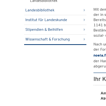
Landesbibliothek
Mit de
Landesbibliothek
der in 
Institut für Landeskunde
Bereit
1141 b
Stipendien & Beihilfen
Beständ
sozial-
Wissenschaft & Forschung
Nach u
der For
noela.
der Ha
abgeruf
Ihr 
Am
Ab