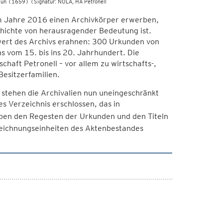
raun (1659) (Signatur: NÖLA, HA Petronell
im Jahre 2016 einen Archivkörper erwerben,
hichte von herausragender Bedeutung ist.
wert des Archivs erahnen: 300 Urkunden von
 vom 15. bis ins 20. Jahrhundert. Die
aft Petronell – vor allem zu wirtschafts-,
Besitzerfamilien.
stehen die Archivalien nun uneingeschränkt
s Verzeichnis erschlossen, das in
en den Regesten der Urkunden und den Titeln
zeichnungseinheiten des Aktenbestandes