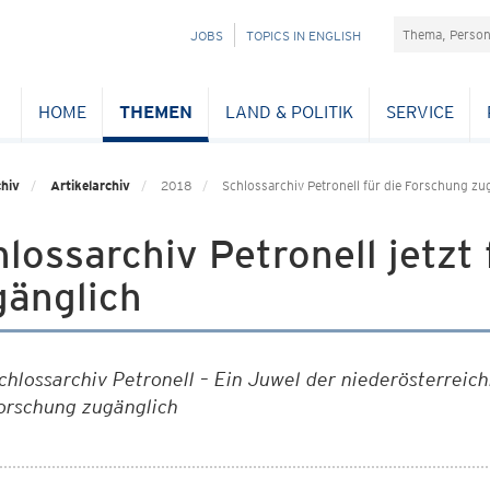
Suchefeld
NAVIGATION
JOBS
TOPICS IN ENGLISH
ÜBERSPRINGEN
HOME
THEMEN
LAND & POLITIK
SERVICE
hiv
Artikelarchiv
2018
Schlossarchiv Petronell für die Forschung zu
lossarchiv Petronell jetzt
gänglich
chlossarchiv Petronell – Ein Juwel der niederösterreich
orschung zugänglich