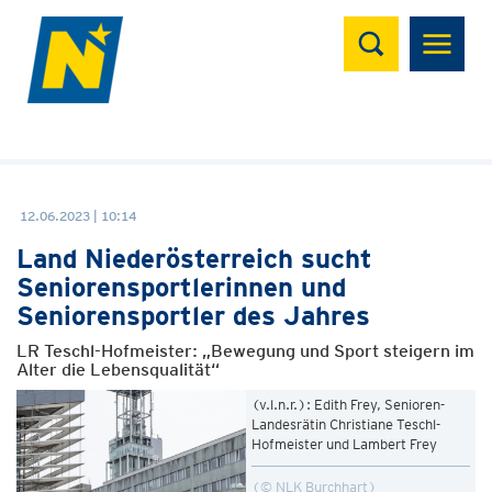
Suchen
12.06.2023 | 10:14
Land Niederösterreich sucht
Seniorensportlerinnen und
Seniorensportler des Jahres
LR Teschl-Hofmeister: „Bewegung und Sport steigern im
Alter die Lebensqualität“
(v.l.n.r.): Edith Frey, Senioren-
Landesrätin Christiane Teschl-
Hofmeister und Lambert Frey
© NLK Burchhart