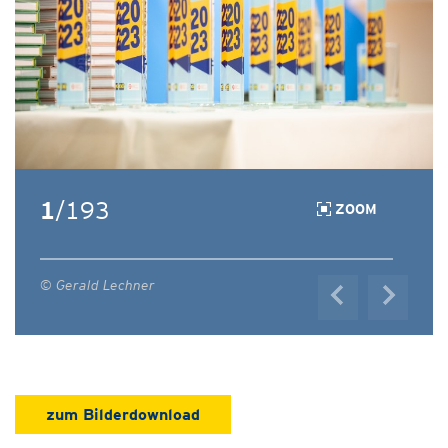
1
/193
ZOOM
© Gerald Lechner
zum Bilderdownload