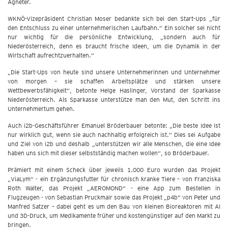
Agneter.
WKNÖ-Vizepräsident Christian Moser bedankte sich bei den Start-Ups „für
den Entschluss zu einer unternehmerischen Laufbahn.“ Ein solcher sei nicht
nur wichtig für die persönliche Entwicklung, „sondern auch für
Niederösterreich, denn es braucht frische Ideen, um die Dynamik in der
Wirtschaft aufrechtzuerhalten.“
„Die Start-Ups von heute sind unsere Unternehmerinnen und Unternehmer
von morgen – sie schaffen Arbeitsplätze und stärken unsere
Wettbewerbsfähigkeit“, betonte Helge Haslinger, Vorstand der Sparkasse
Niederösterreich. Als Sparkasse unterstütze man den Mut, den Schritt ins
Unternehmertum gehen.
Auch i2b-Geschäftsführer Emanuel Bröderbauer betonte: „Die beste Idee ist
nur wirklich gut, wenn sie auch nachhaltig erfolgreich ist.“ Dies sei Aufgabe
und Ziel von i2b und deshalb „unterstützen wir alle Menschen, die eine Idee
haben uns sich mit dieser selbstständig machen wollen“, so Bröderbauer.
Prämiert mit einem Scheck über jeweils 1.000 Euro wurden das Projekt
„ViaLym“ - ein Ergänzungsfutter für chronisch kranke Tiere – von Franziska
Roth Walter, das Projekt „AEROMOND“ - eine App zum Bestellen in
Flugzeugen - von Sebastian Pruckmair sowie das Projekt „p4b“ von Peter und
Manfred Satzer – dabei geht es um den Bau von kleinen Bioreaktoren mit AI
und 3D-Druck, um Medikamente früher und kostengünstiger auf den Markt zu
bringen.