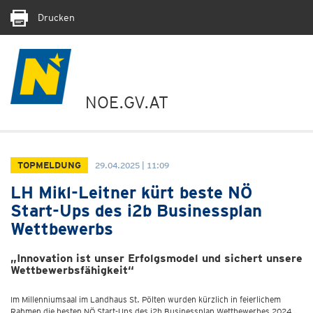
Drucken
NOE.GV.AT
TOPMELDUNG
29.04.2025 | 11:09
LH Mikl-Leitner kürt beste NÖ
Start-Ups des i2b Businessplan
Wettbewerbs
„Innovation ist unser Erfolgsmodel und sichert unsere
Wettbewerbsfähigkeit“
Im Millenniumsaal im Landhaus St. Pölten wurden kürzlich in feierlichem
Rahmen die besten NÖ Start-Ups des i2b Businessplan Wettbewerbes 2024