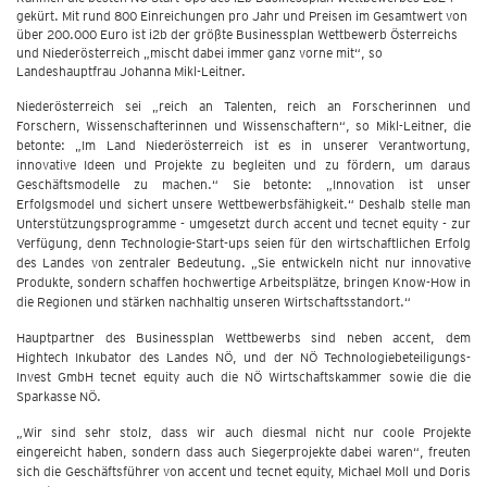
gekürt. Mit rund 800 Einreichungen pro Jahr und Preisen im Gesamtwert von
über 200.000 Euro ist i2b der größte Businessplan Wettbewerb Österreichs
und Niederösterreich „mischt dabei immer ganz vorne mit“, so
Landeshauptfrau Johanna Mikl-Leitner.
Niederösterreich sei „reich an Talenten, reich an Forscherinnen und
Forschern, Wissenschafterinnen und Wissenschaftern“, so Mikl-Leitner, die
betonte: „Im Land Niederösterreich ist es in unserer Verantwortung,
innovative Ideen und Projekte zu begleiten und zu fördern, um daraus
Geschäftsmodelle zu machen.“ Sie betonte: „Innovation ist unser
Erfolgsmodel und sichert unsere Wettbewerbsfähigkeit.“ Deshalb stelle man
Unterstützungsprogramme - umgesetzt durch accent und tecnet equity - zur
Verfügung, denn Technologie-Start-ups seien für den wirtschaftlichen Erfolg
des Landes von zentraler Bedeutung. „Sie entwickeln nicht nur innovative
Produkte, sondern schaffen hochwertige Arbeitsplätze, bringen Know-How in
die Regionen und stärken nachhaltig unseren Wirtschaftsstandort.“
Hauptpartner des Businessplan Wettbewerbs sind neben accent, dem
Hightech Inkubator des Landes NÖ, und der NÖ Technologiebeteiligungs-
Invest GmbH tecnet equity auch die NÖ Wirtschaftskammer sowie die die
Sparkasse NÖ.
„Wir sind sehr stolz, dass wir auch diesmal nicht nur coole Projekte
eingereicht haben, sondern dass auch Siegerprojekte dabei waren“, freuten
sich die Geschäftsführer von accent und tecnet equity, Michael Moll und Doris