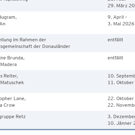
29. März 2
 Bugram,
9. April –
 An
3. Mai 2026
ellung im Rahmen der
entfällt
tsgemeinschaft der Donauländer
ine Brunda,
entfällt
 Madera
s Reiter,
10. Septemb
 Matuschek
11. Oktober
topher Lane,
22. Oktober 
a Crow
22. Novemb
gruppe Retz
3. Dezembe
10. Jänner