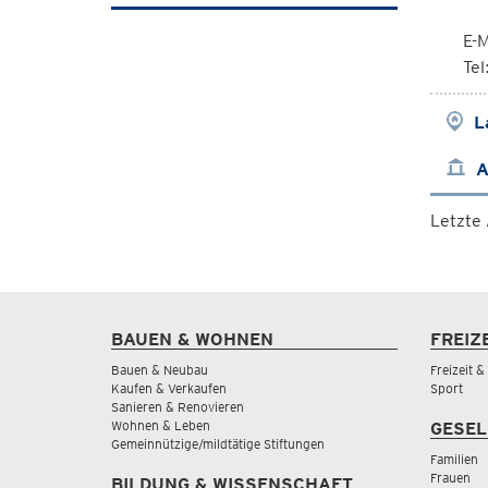
E-M
Te
L
A
Letzte
BAUEN & WOHNEN
FREIZ
Bauen & Neubau
Freizeit 
Kaufen & Verkaufen
Sport
Sanieren & Renovieren
Wohnen & Leben
GESEL
Gemeinnützige/mildtätige Stiftungen
Familien
Frauen
BILDUNG & WISSENSCHAFT