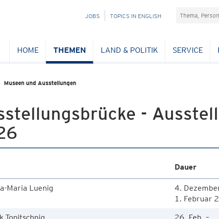
Suchefeld
NAVIGATION
JOBS
TOPICS IN ENGLISH
ÜBERSPRINGEN
HOME
THEMEN
LAND & POLITIK
SERVICE
Museen und Ausstellungen
sstellungsbrücke - Ausste
26
Dauer
ia-Maria Luenig
4. Dezembe
1. Februar 
k Topitschnig
26. Feb. –