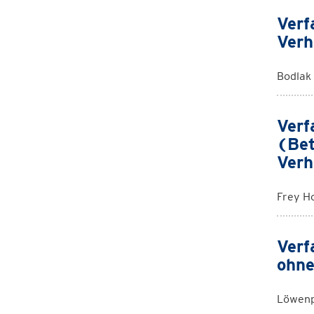
Verf
Verh
Bodlak
Verf
(Bet
Verh
Frey H
Verf
ohne
Löwenp