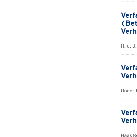
Verf
(Bet
Verh
H. u. J
Verf
Verh
Unger 
Verf
Verh
Haas R