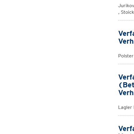
Jurikov
, Stoic
Verf
Verh
Polste
Verf
(Bet
Verh
Lagler
Verf