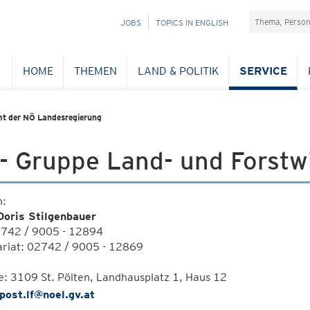
Suchefeld
NAVIGATION
JOBS
TOPICS IN ENGLISH
ÜBERSPRINGEN
HOME
THEMEN
LAND & POLITIK
SERVICE
t der NÖ Landesregierung
- Gruppe Land- und Forstw
n:
oris Stilgenbauer
02742 / 9005 - 12894
ariat: 02742 / 9005 - 12869
: 3109 St. Pölten, Landhausplatz 1, Haus 12
post.lf@noel.gv.at