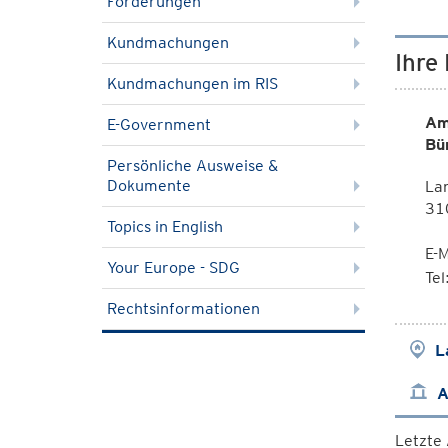
Förderungen
Kundmachungen
Ihre
Kundmachungen im RIS
Am
E-Government
Bü
Persönliche Ausweise &
Dokumente
La
310
Topics in English
E-M
Your Europe - SDG
Te
Rechtsinformationen
L
A
Letzte