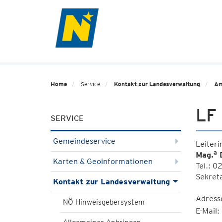
Home
Service
Kontakt zur Landesverwaltung
Am
LF 
SERVICE
Gemeindeservice
Leiteri
a
Mag.
D
Karten & Geoinformationen
Tel.: 
Sekret
Kontakt zur Landesverwaltung
Adresse
NÖ Hinweisgebersystem
E-Mail: