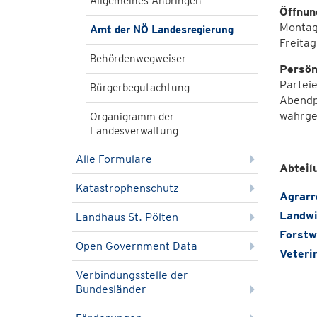
Allgemeines Anbringen
Öffnun
Montag 
Amt der NÖ Landesregierung
Freitag
Behördenwegweiser
Persön
Parteie
Bürgerbegutachtung
Abendp
wahrge
Organigramm der
Landesverwaltung
Alle Formulare
Abteil
Katastrophenschutz
Agrarr
Landwi
Landhaus St. Pölten
Forstw
Open Government Data
Veteri
Verbindungsstelle der
Bundesländer