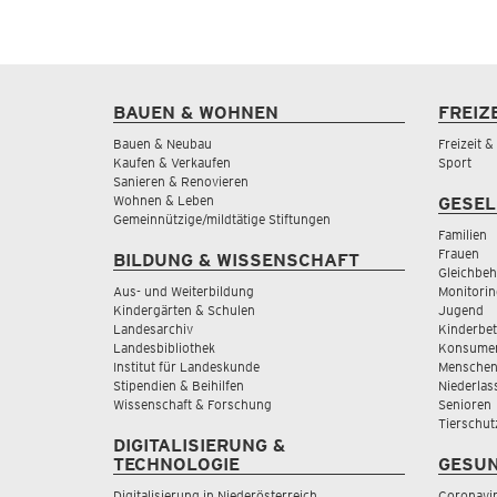
BAUEN & WOHNEN
FREIZ
Bauen & Neubau
Freizeit 
Kaufen & Verkaufen
Sport
Sanieren & Renovieren
Wohnen & Leben
GESEL
Gemeinnützige/mildtätige Stiftungen
Familien
Frauen
BILDUNG & WISSENSCHAFT
Gleichbeh
Aus- und Weiterbildung
Monitorin
Kindergärten & Schulen
Jugend
Landesarchiv
Kinderbe
Landesbibliothek
Konsumen
Institut für Landeskunde
Menschen
Stipendien & Beihilfen
Niederlas
Wissenschaft & Forschung
Senioren
Tierschut
DIGITALISIERUNG &
TECHNOLOGIE
GESUN
Digitalisierung in Niederösterreich
Coronavi