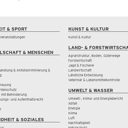
EIT & SPORT
KUNST & KULTUR
& Veranstaltungen
Kunst & Kultur
LAND- & FORSTWIRTSCH
LSCHAFT & MENSCHEN
Agrarstruktur, Boden, Güterwege
Forstwirtschaft
Jagd & Fischerei
andlung & Antidiskriminierung &
Landwirtschaft
g
Ländliche Entwicklung
Veterinär & Lebensmittelkontrolle
treuung
tenschutz
UMWELT & WASSER
 mit Behinderung
Umwelt-, Klima- und Energiebericht
sungs- und Aufenthaltsrecht
Abfall
Energie
z
Klima
Luft
DHEIT & SOZIALES
Nachhaltigkeit
rus
Naturschutz