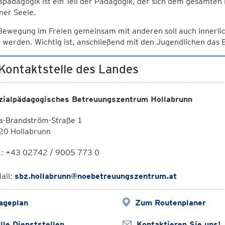
spädagogik ist ein Teil der Pädagogik, der sich dem gesamte
ner Seele.
Bewegung im Freien gemeinsam mit anderen soll auch innerli
 werden. Wichtig ist, anschließend mit den Jugendlichen das 
 Kontaktstelle des Landes
zialpädagogisches Betreuungszentrum Hollabrunn
a-Brandström-Straße 1
20 Hollabrunn
l.: +43 02742 / 9005 773 0
ail:
sbz.hollabrunn@noebetreuungszentrum.at
ageplan
Zum Routenplaner
lle Dienststellen
Kontaktieren Sie uns!