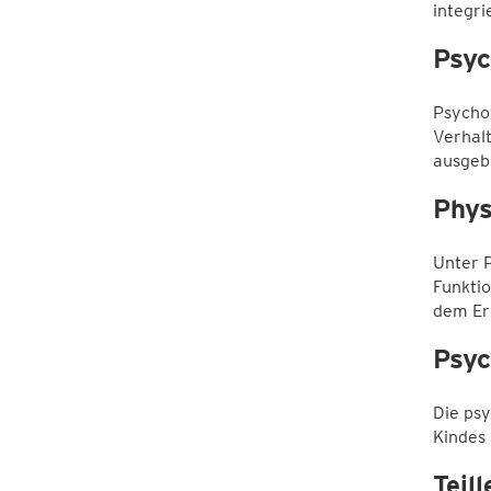
integri
Psyc
Psycho
Verhal
ausgeb
Phys
Unter P
Funktio
dem Er
Psyc
Die psy
Kindes
Teil