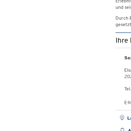
Erlebni
und sei
Durch 
gesetzt
Ihre
So
Els
20
Te
E-M
L
A