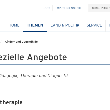
Suchefeld
NAVIGATION
JOBS
TOPICS IN ENGLISH
ÜBERSPRINGEN
HOME
THEMEN
LAND & POLITIK
SERVICE
Kinder- und Jugendhilfe
ezielle Angebote
ädagogik, Therapie und Diagnostik
therapie