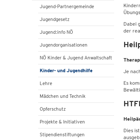
Kindern
Jugend-Partnergemeinde
Übungs
Jugendgesetz
Dabei g
der rea
Jugend:info NÖ
Heil
Jugendorganisationen
NÖ Kinder & Jugend Anwaltschaft
Therap
Kinder- und Jugendhilfe
Je nach
Es kom
Lehre
Bewälti
Mädchen und Technik
HTF
Opferschutz
Heilpä
Projekte & Initiativen
Dies is
Stipendienstiftungen
ausgeb