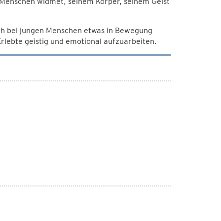
n Menschen widmet, seinem Körper, seinem Geist
ch bei jungen Menschen etwas in Bewegung
Erlebte geistig und emotional aufzuarbeiten.