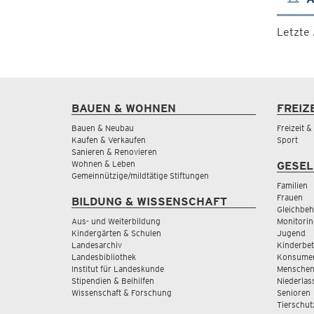
Letzte
BAUEN & WOHNEN
FREIZ
Bauen & Neubau
Freizeit 
Kaufen & Verkaufen
Sport
Sanieren & Renovieren
Wohnen & Leben
GESEL
Gemeinnützige/mildtätige Stiftungen
Familien
Frauen
BILDUNG & WISSENSCHAFT
Gleichbeh
Aus- und Weiterbildung
Monitorin
Kindergärten & Schulen
Jugend
Landesarchiv
Kinderbe
Landesbibliothek
Konsumen
Institut für Landeskunde
Menschen
Stipendien & Beihilfen
Niederlas
Wissenschaft & Forschung
Senioren
Tierschut