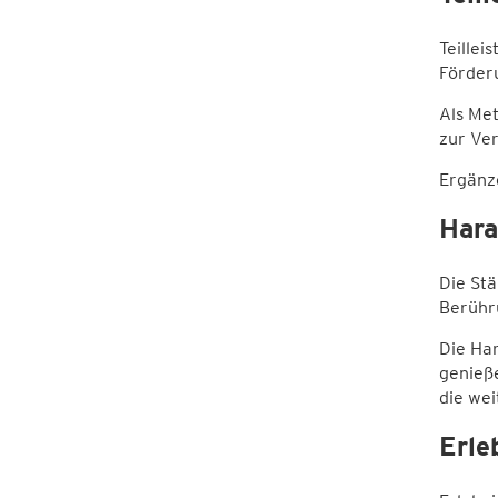
Teillei
Förder
Als Met
zur Ve
Ergänz
Hara
Die Stä
Berühr
Die Har
genieße
die wei
Erle