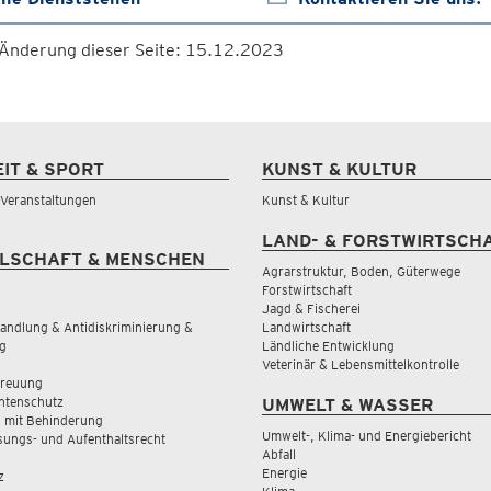
 Änderung dieser Seite: 15.12.2023
EIT & SPORT
KUNST & KULTUR
& Veranstaltungen
Kunst & Kultur
LAND- & FORSTWIRTSCH
LSCHAFT & MENSCHEN
Agrarstruktur, Boden, Güterwege
Forstwirtschaft
Jagd & Fischerei
andlung & Antidiskriminierung &
Landwirtschaft
g
Ländliche Entwicklung
Veterinär & Lebensmittelkontrolle
treuung
tenschutz
UMWELT & WASSER
 mit Behinderung
Umwelt-, Klima- und Energiebericht
sungs- und Aufenthaltsrecht
Abfall
Energie
z