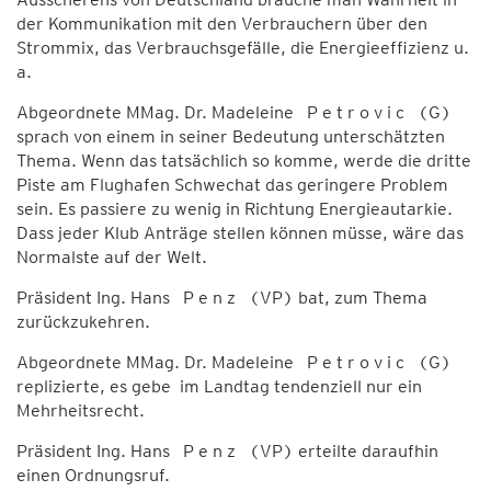
der Kommunikation mit den Verbrauchern über den
Strommix, das Verbrauchsgefälle, die Energieeffizienz u.
a.
Abgeordnete MMag. Dr. Madeleine P e t r o v i c (G)
sprach von einem in seiner Bedeutung unterschätzten
Thema. Wenn das tatsächlich so komme, werde die dritte
Piste am Flughafen Schwechat das geringere Problem
sein. Es passiere zu wenig in Richtung Energieautarkie.
Dass jeder Klub Anträge stellen können müsse, wäre das
Normalste auf der Welt.
Präsident Ing. Hans P e n z (VP) bat, zum Thema
zurückzukehren.
Abgeordnete MMag. Dr. Madeleine P e t r o v i c (G)
replizierte, es gebe im Landtag tendenziell nur ein
Mehrheitsrecht.
Präsident Ing. Hans P e n z (VP) erteilte daraufhin
einen Ordnungsruf.