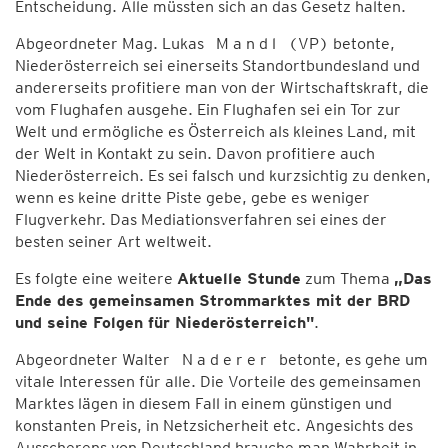
Entscheidung. Alle müssten sich an das Gesetz halten.
Abgeordneter Mag. Lukas M a n d l (VP) betonte,
Niederösterreich sei einerseits Standortbundesland und
andererseits profitiere man von der Wirtschaftskraft, die
vom Flughafen ausgehe. Ein Flughafen sei ein Tor zur
Welt und ermögliche es Österreich als kleines Land, mit
der Welt in Kontakt zu sein. Davon profitiere auch
Niederösterreich. Es sei falsch und kurzsichtig zu denken,
wenn es keine dritte Piste gebe, gebe es weniger
Flugverkehr. Das Mediationsverfahren sei eines der
besten seiner Art weltweit.
Es folgte eine weitere
Aktuelle Stunde
zum Thema
„Das
Ende des gemeinsamen Strommarktes mit der BRD
und seine Folgen für Niederösterreich"
.
Abgeordneter Walter N a d e r e r betonte, es gehe um
vitale Interessen für alle. Die Vorteile des gemeinsamen
Marktes lägen in diesem Fall in einem günstigen und
konstanten Preis, in Netzsicherheit etc. Angesichts des
Ausscherens von Deutschland brauche man Wahrheit in