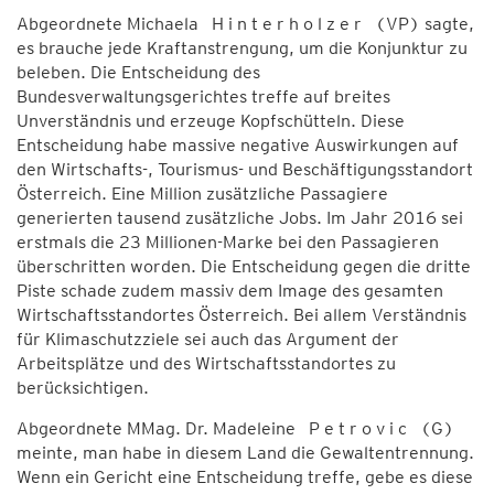
Abgeordnete Michaela H i n t e r h o l z e r (VP) sagte,
es brauche jede Kraftanstrengung, um die Konjunktur zu
beleben. Die Entscheidung des
Bundesverwaltungsgerichtes treffe auf breites
Unverständnis und erzeuge Kopfschütteln. Diese
Entscheidung habe massive negative Auswirkungen auf
den Wirtschafts-, Tourismus- und Beschäftigungsstandort
Österreich. Eine Million zusätzliche Passagiere
generierten tausend zusätzliche Jobs. Im Jahr 2016 sei
erstmals die 23 Millionen-Marke bei den Passagieren
überschritten worden. Die Entscheidung gegen die dritte
Piste schade zudem massiv dem Image des gesamten
Wirtschaftsstandortes Österreich. Bei allem Verständnis
für Klimaschutzziele sei auch das Argument der
Arbeitsplätze und des Wirtschaftsstandortes zu
berücksichtigen.
Abgeordnete MMag. Dr. Madeleine P e t r o v i c (G)
meinte, man habe in diesem Land die Gewaltentrennung.
Wenn ein Gericht eine Entscheidung treffe, gebe es diese