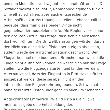
und den Mediationsvertrag unterzeichnet hätten, sei. Die
Sozialdemokratie sei dafür, Rahmenbedingungen für die
Umwelt zu schaffen, aber auch entsprechende
Arbeitsplätze zur Verfügung zu stellen. Lebensqualität
bedeute, dass man diese beiden Dinge nicht
gegeneinander ausspielen dürfe. Die Region verzeichne
den größten Zuzug, das zeige, dass sich die Menschen
dort wohlfühlten. Die Umweltbelastungen würden durch
den Nichtbau der dritten Piste eher steigen als sinken,
zudem werde die Wirtschaftsregion geschwächt. Der
Flugverkehr sei eine boomende Branche, man werde die
Flüge nicht aufhalten können, es werde sich nur die Frage
stellen, wo die Flugzeuge starten und landen werden.
Alternative sei, dass der Flughafen in Bratislava stärker
ausgebaut werde, diese sei aber nicht an den
internationalen Flugverkehr angebunden. Schwechat
habe gekreuzte Pisten, hier gehe es auch um Sicherheit.
Abgeordneter Emmerich W e i d e r b a u e r (G)
meinte, es gebe eine Entscheidung des
Bundesverwaltungsgerichtes, die gefallen sei, und man