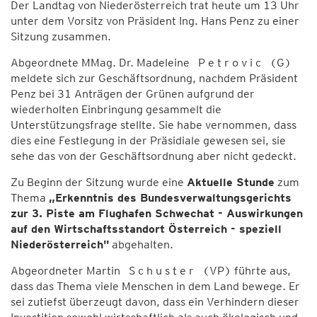
Der Landtag von Niederösterreich trat heute um 13 Uhr
unter dem Vorsitz von Präsident Ing. Hans Penz zu einer
Sitzung zusammen.
Abgeordnete MMag. Dr. Madeleine P e t r o v i c (G)
meldete sich zur Geschäftsordnung, nachdem Präsident
Penz bei 31 Anträgen der Grünen aufgrund der
wiederholten Einbringung gesammelt die
Unterstützungsfrage stellte. Sie habe vernommen, dass
dies eine Festlegung in der Präsidiale gewesen sei, sie
sehe das von der Geschäftsordnung aber nicht gedeckt.
Zu Beginn der Sitzung wurde eine
Aktuelle Stunde
zum
Thema
„Erkenntnis des Bundesverwaltungsgerichts
zur 3. Piste am Flughafen Schwechat - Auswirkungen
auf den Wirtschaftsstandort Österreich - speziell
Niederösterreich"
abgehalten.
Abgeordneter Martin S c h u s t e r (VP) führte aus,
dass das Thema viele Menschen in dem Land bewege. Er
sei zutiefst überzeugt davon, dass ein Verhindern dieser