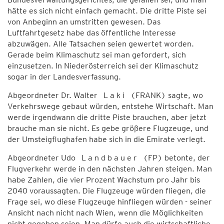
hätte es sich nicht einfach gemacht. Die dritte Piste sei
von Anbeginn an umstritten gewesen. Das
Luftfahrtgesetz habe das öffentliche Interesse
abzuwägen. Alle Tatsachen seien gewertet worden.
Gerade beim Klimaschutz sei man gefordert, sich
einzusetzen. In Niederösterreich sei der Klimaschutz
sogar in der Landesverfassung.
Abgeordneter Dr. Walter L a k i (FRANK) sagte, wo
Verkehrswege gebaut würden, entstehe Wirtschaft. Man
werde irgendwann die dritte Piste brauchen, aber jetzt
brauche man sie nicht. Es gebe größere Flugzeuge, und
der Umsteigflughafen habe sich in die Emirate verlegt.
Abgeordneter Udo L a n d b a u e r (FP) betonte, der
Flugverkehr werde in den nächsten Jahren steigen. Man
habe Zahlen, die vier Prozent Wachstum pro Jahr bis
2040 voraussagten. Die Flugzeuge würden fliegen, die
Frage sei, wo diese Flugzeuge hinfliegen würden - seiner
Ansicht nach nicht nach Wien, wenn die Möglichkeiten
nicht gegeben seien. Man dürfe auch die wirtschaftliche