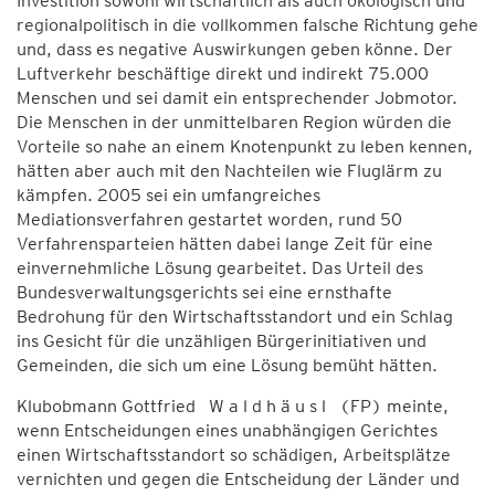
Investition sowohl wirtschaftlich als auch ökologisch und
regionalpolitisch in die vollkommen falsche Richtung gehe
und, dass es negative Auswirkungen geben könne. Der
Luftverkehr beschäftige direkt und indirekt 75.000
Menschen und sei damit ein entsprechender Jobmotor.
Die Menschen in der unmittelbaren Region würden die
Vorteile so nahe an einem Knotenpunkt zu leben kennen,
hätten aber auch mit den Nachteilen wie Fluglärm zu
kämpfen. 2005 sei ein umfangreiches
Mediationsverfahren gestartet worden, rund 50
Verfahrensparteien hätten dabei lange Zeit für eine
einvernehmliche Lösung gearbeitet. Das Urteil des
Bundesverwaltungsgerichts sei eine ernsthafte
Bedrohung für den Wirtschaftsstandort und ein Schlag
ins Gesicht für die unzähligen Bürgerinitiativen und
Gemeinden, die sich um eine Lösung bemüht hätten.
Klubobmann Gottfried W a l d h ä u s l (FP) meinte,
wenn Entscheidungen eines unabhängigen Gerichtes
einen Wirtschaftsstandort so schädigen, Arbeitsplätze
vernichten und gegen die Entscheidung der Länder und