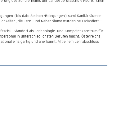
anierung des Schülerheims der Landesberufsschule Neunkirchen
legungen (bis dato Sechser-Belegungen) samt Sanitärräumen
mlichkeiten, die Lern- und Nebenräume wurden neu adaptiert.
rufsschul-Standort als Technologie- und Kompetenzzentrum für
chpersonal in unterschiedlichsten Berufen macht. Österreichs
ational einzigartig und anerkannt. Mit einem Lehrabschluss