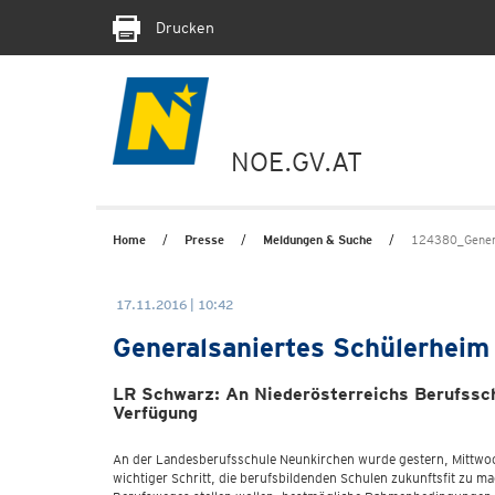
Drucken
NOE.GV.AT
Home
Presse
Meldungen & Suche
124380_Genera
17.11.2016 | 10:42
Generalsaniertes Schülerheim 
LR Schwarz: An Niederösterreichs Berufsschu
Verfügung
An der Landesberufsschule Neunkirchen wurde gestern, Mittwoch
wichtiger Schritt, die berufsbildenden Schulen zukunftsfit zu m