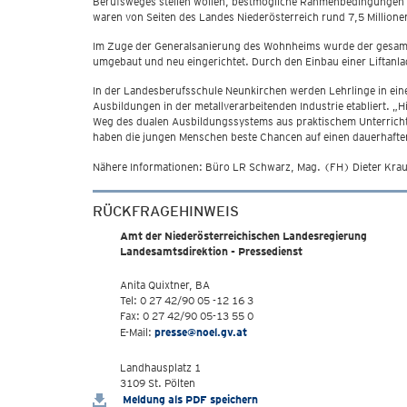
Berufsweges stellen wollen, bestmögliche Rahmenbedingungen fü
waren von Seiten des Landes Niederösterreich rund 7,5 Millione
Im Zuge der Generalsanierung des Wohnheims wurde der gesamt
umgebaut und neu eingerichtet. Durch den Einbau einer Liftanla
In der Landesberufsschule Neunkirchen werden Lehrlinge in eine
Ausbildungen in der metallverarbeitenden Industrie etabliert. „
Weg des dualen Ausbildungssystems aus praktischem Unterricht 
haben die jungen Menschen beste Chancen auf einen dauerhaften
Nähere Informationen: Büro LR Schwarz, Mag. (FH) Dieter Kra
RÜCKFRAGEHINWEIS
Amt der Niederösterreichischen Landesregierung
Landesamtsdirektion - Pressedienst
Anita Quixtner, BA
Tel: 0 27 42/90 05 -12 16 3
Fax: 0 27 42/90 05-13 55 0
E-Mail:
presse@noel.gv.at
Landhausplatz 1
3109 St. Pölten
Meldung als PDF speichern