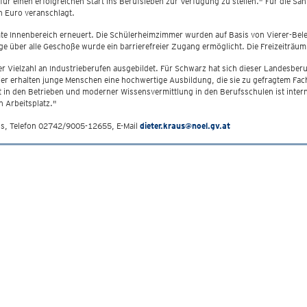
r einen erfolgreichen Start ins Berufsleben zur Verfügung zu stellen." Für die S
n Euro veranschlagt.
e Innenbereich erneuert. Die Schülerheimzimmer wurden auf Basis von Vierer-Be
ge über alle Geschoße wurde ein barrierefreier Zugang ermöglicht. Die Freizeiträu
r Vielzahl an Industrieberufen ausgebildet. Für Schwarz hat sich dieser Landesbe
Hier erhalten junge Menschen eine hochwertige Ausbildung, die sie zu gefragtem Fa
in den Betrieben und moderner Wissensvermittlung in den Berufsschulen ist intern
 Arbeitsplatz."
us, Telefon 02742/9005-12655, E-Mail
dieter.kraus@noel.gv.at