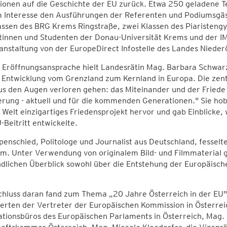
ionen auf die Geschichte der EU zurück. Etwa 250 geladene T
 Interesse den Ausführungen der Referenten und Podiumsgäs
lassen des BRG Krems Ringstraße, zwei Klassen des Piaristen
tinnen und Studenten der Donau-Universität Krems und der I
anstaltung von der EuropeDirect Infostelle des Landes Nieder
r Eröffnungsansprache hielt Landesrätin Mag. Barbara Schwarz
e Entwicklung vom Grenzland zum Kernland in Europa. Die zen
us den Augen verloren gehen: das Miteinander und der Fried
rung - aktuell und für die kommenden Generationen." Sie hob 
Welt einzigartiges Friedensprojekt hervor und gab Einblicke, 
Beitritt entwickelte.
penschied, Politologe und Journalist aus Deutschland, fessel
m. Unter Verwendung von originalem Bild- und Filmmaterial g
dlichen Überblick sowohl über die Entstehung der Europäische
hluss daran fand zum Thema „20 Jahre Österreich in der EU"
erten der Vertreter der Europäischen Kommission in Österrei
tionsbüros des Europäischen Parlaments in Österreich, Mag. 