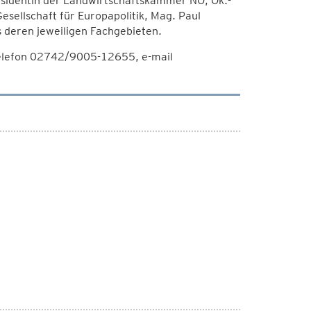
äsidentin der Landwirtschaftskammer NÖ, Ök.-
esellschaft für Europapolitik, Mag. Paul
s deren jeweiligen Fachgebieten.
Telefon 02742/9005-12655, e-mail