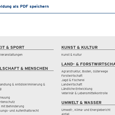
ldung als PDF speichern
EIT & SPORT
KUNST & KULTUR
& Veranstaltungen
Kunst & Kultur
LAND- & FORSTWIRTSCH
LSCHAFT & MENSCHEN
Agrarstruktur, Boden, Güterwege
Forstwirtschaft
Jagd & Fischerei
andlung & Antidiskriminierung &
Landwirtschaft
g
Ländliche Entwicklung
Veterinär & Lebensmittelkontrolle
treuung
tenschutz
UMWELT & WASSER
 mit Behinderung
Umwelt-, Klima- und Energiebericht
sungs- und Aufenthaltsrecht
Abfall