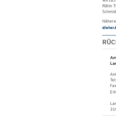
Wirtsc
Rätin T
Schmidt
Nähere
dieter
RÜC
Am
La
Ani
Tel
Fa
E-M
La
310