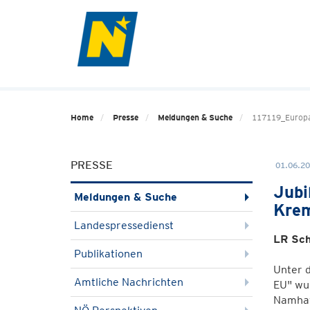
Home
Presse
Meldungen & Suche
117119_Europ
PRESSE
01.06.20
Jubi
Meldungen & Suche
Kre
Landespressedienst
LR Sch
Publikationen
Unter 
Amtliche Nachrichten
EU" wu
Namhaf