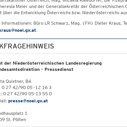
haftskammer Österreich, Mag. Micaela Kleedorfer, die Vizepr
heresia Meier und der Generalsekretär der Österreichischen G
 über die Entwicklung Österreichs bzw. Niederösterreichs au
 Informationen: Büro LR Schwarz, Mag. (FH) Dieter Kraus, 
.kraus@noel.gv.at
.
KFRAGEHINWEIS
t der Niederösterreichischen Landesregierung
ndesamtsdirektion - Pressedienst
ta Quixtner, BA
: 0 27 42/90 05 -12 16 3
x: 0 27 42/90 05-13 55 0
ail:
presse@noel.gv.at
ndhausplatz 1
9 St. Pölten