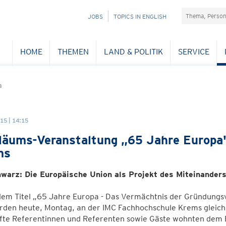
Suchefeld
NAVIGATION
JOBS
TOPICS IN ENGLISH
ÜBERSPRINGEN
HOME
THEMEN
LAND & POLITIK
SERVICE
a
15 | 14:15
läums-Veranstaltung „65 Jahre Europa
ms
warz: Die Europäische Union als Projekt des Miteinanders
dem Titel „65 Jahre Europa - Das Vermächtnis der Gründungsv
rden heute, Montag, an der IMC Fachhochschule Krems gleich 
te Referentinnen und Referenten sowie Gäste wohnten dem Ev