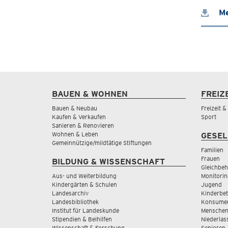
Me
BAUEN & WOHNEN
FREIZ
Bauen & Neubau
Freizeit 
Kaufen & Verkaufen
Sport
Sanieren & Renovieren
Wohnen & Leben
GESEL
Gemeinnützige/mildtätige Stiftungen
Familien
Frauen
BILDUNG & WISSENSCHAFT
Gleichbeh
Aus- und Weiterbildung
Monitorin
Kindergärten & Schulen
Jugend
Landesarchiv
Kinderbe
Landesbibliothek
Konsumen
Institut für Landeskunde
Menschen
Stipendien & Beihilfen
Niederlas
Wissenschaft & Forschung
Senioren