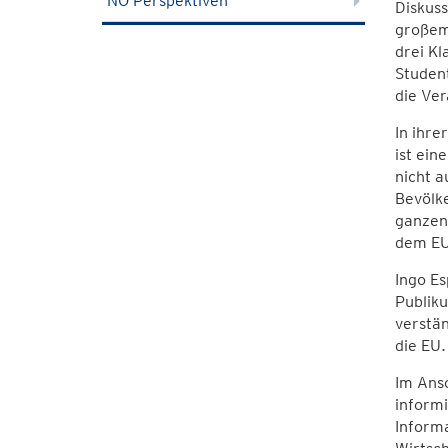
NÖ Perspektiven
Diskuss
großem
drei K
Studen
die Ver
In ihre
ist ein
nicht a
Bevölke
ganzen 
dem EU-
Ingo Es
Publiku
verstän
die EU.
Im Ansc
informi
Informa