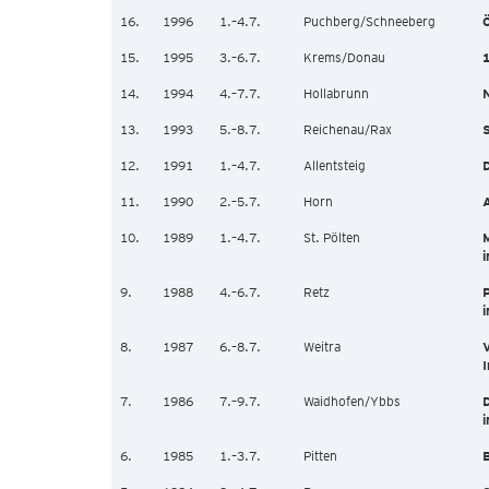
16.
1996
1.–4.7.
Puchberg/Schneeberg
Ö
15.
1995
3.–6.7.
Krems/Donau
1
14.
1994
4.–7.7.
Hollabrunn
13.
1993
5.–8.7.
Reichenau/Rax
12.
1991
1.–4.7.
Allentsteig
D
11.
1990
2.–5.7.
Horn
10.
1989
1.–4.7.
St. Pölten
i
9.
1988
4.–6.7.
Retz
P
8.
1987
6.–8.7.
Weitra
I
7.
1986
7.–9.7.
Waidhofen/Ybbs
D
i
6.
1985
1.–3.7.
Pitten
B