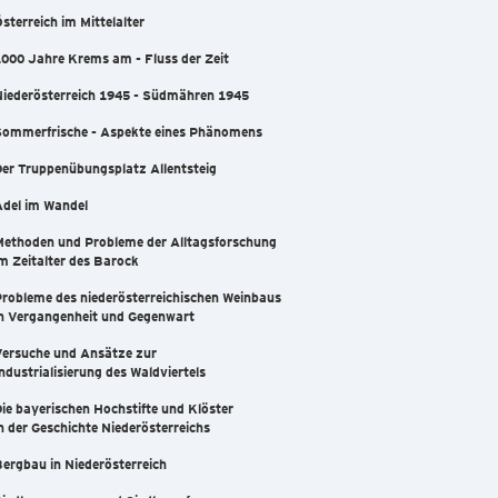
sterreich im Mittelalter
000 Jahre Krems am - Fluss der Zeit
Niederösterreich 1945 - Südmähren 1945
Sommerfrische - Aspekte eines Phänomens
er Truppenübungsplatz Allentsteig
Adel im Wandel
Methoden und Probleme der Alltagsforschung
m Zeitalter des Barock
robleme des niederösterreichischen Weinbaus
in Vergangenheit und Gegenwart
Versuche und Ansätze zur
ndustrialisierung des Waldviertels
ie bayerischen Hochstifte und Klöster
n der Geschichte Niederösterreichs
ergbau in Niederösterreich