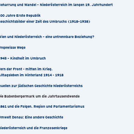
eharrung und Wandel – Niederösterreich im langen 19. Jahrhundert
00 Jahre Erste Republik
eschichtsbilder einer Zeit des Umbruchs (1918–1938)
ien und Niederösterreich – eine untrennbare Beziehung?
Ungewisse Wege
1945 – Kindheit im Umbruch
ern der Front - mitten im Krieg.
lltagsleben im Hinterland 1914 - 1918
uellen zur jüdischen Geschichte Niederösterreichs
Die Babenbergermark um die Jahrtausendwende
861 und die Folgen. Region und Parlamentarismus
Umwelt Donau: Eine andere Geschichte
iederösterreich und die Franzosenkriege