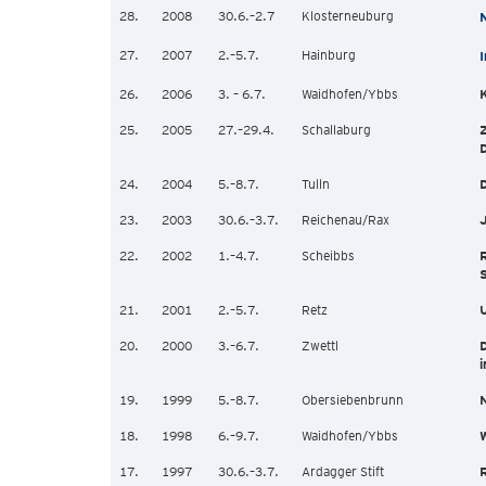
28.
2008
30.6.–2.7
Klosterneuburg
N
27.
2007
2.–5.7.
Hainburg
I
26.
2006
3. – 6.7.
Waidhofen/Ybbs
K
25.
2005
27.–29.4.
Schallaburg
Z
D
24.
2004
5.–8.7.
Tulln
D
23.
2003
30.6.–3.7.
Reichenau/Rax
J
22.
2002
1.–4.7.
Scheibbs
R
S
21.
2001
2.–5.7.
Retz
U
20.
2000
3.–6.7.
Zwettl
D
i
19.
1999
5.–8.7.
Obersiebenbrunn
N
18.
1998
6.–9.7.
Waidhofen/Ybbs
W
17.
1997
30.6.–3.7.
Ardagger Stift
R