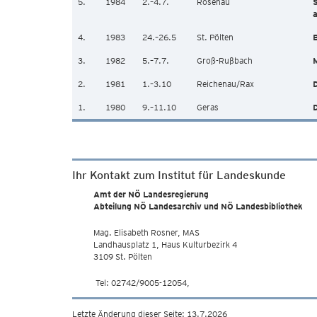
5.
1984
2.–4.7.
Rosenau
a
4.
1983
24.–26.5
St. Pölten
B
3.
1982
5.–7.7.
Groß-Rußbach
M
2.
1981
1.–3.10
Reichenau/Rax
D
1.
1980
9.–11.10
Geras
D
Ihr Kontakt zum Institut für Landeskunde
Amt der NÖ Landesregierung
Abteilung NÖ Landesarchiv und NÖ Landesbibliothek
Mag. Elisabeth Rosner, MAS
Landhausplatz 1, Haus Kulturbezirk 4
3109 St. Pölten
Tel: 02742/9005-12054,
Letzte Änderung dieser Seite: 13.7.2026