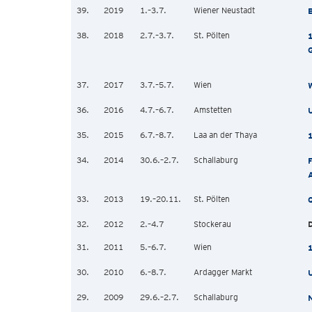
39.
2019
1.–3.7.
Wiener Neustadt
B
38.
2018
2.7.–3.7.
St. Pölten
1
G
37.
2017
3.7.–5.7.
Wien
W
36.
2016
4.7.–6.7.
Amstetten
35.
2015
6.7.–8.7.
Laa an der Thaya
34.
2014
30.6.–2.7.
Schallaburg
F
A
33.
2013
19.–20.11.
St. Pölten
Q
32.
2012
2.–4.7
Stockerau
31.
2011
5.–6.7.
Wien
1
30.
2010
6.–8.7.
Ardagger Markt
29.
2009
29.6.–2.7.
Schallaburg
N