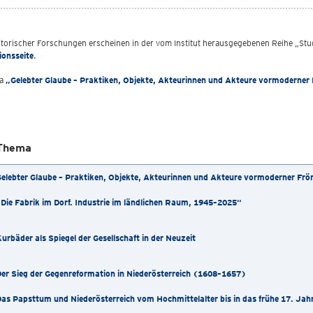
historischer Forschungen erscheinen in der vom Institut herausgegebenen Reihe „S
ionsseite
.
ma
„
Gelebter Glaube – Praktiken, Objekte, Akteurinnen und Akteure vormoderne
Thema
elebter Glaube – Praktiken, Objekte, Akteurinnen und Akteure vormoderner Fr
Die Fabrik im Dorf. Industrie im ländlichen Raum, 1945–2025“
urbäder als Spiegel der Gesellschaft in der Neuzeit
er Sieg der Gegenreformation in Niederösterreich (1608–1657)
as Papsttum und Niederösterreich vom Hochmittelalter bis in das frühe 17. Jah