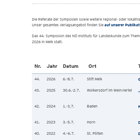
Die Referate der Symposien sowie weitere regional- oder lokal
Unser gesamtes Verlagsangebot finden Sie
auf unserer Publikat
Das 44. Symposion des NÖ Instituts für Landeskunde zum The
2026 in Melk statt.
Nr.
Jahr
Datum
Ort
44.
2026
6.-8.7.
Stift Melk
G
43.
2025
30.6.-2.7.
Wolkersdorf im Weinviertel
„
42.
2024
1.-3,7.
Baden
K
41.
2023
3.-5.7.
Horn
D
40.
2022
4.–6.7.
St. Pölten
D