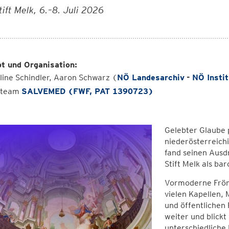
tift Melk, 6.–8. Juli 2026
t und Organisation:
ine Schindler, Aaron Schwarz (
NÖ Landesarchiv
-
NÖ Insti
tteam
SALVEMED (FWF, PAT 1390723)
Gelebter Glaube 
niederösterreich
fand seinen Ausd
Stift Melk als b
Vormoderne Frömm
vielen Kapellen, 
und öffentlichen
weiter und blickt
unterschiedliche