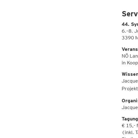
Serv
44. Sy
6.–8. J
3390 M
Verans
NÖ Land
in Koo
Wissen
Jacquel
Projek
Organi
Jacque
Tagung
€ 15,- 
(inkl.