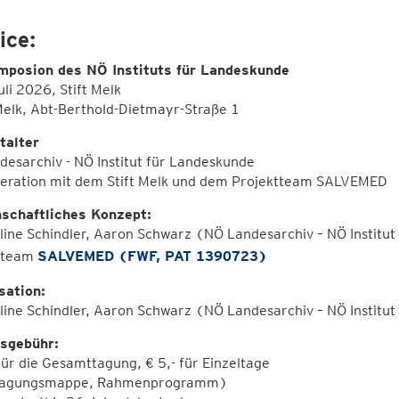
ice:
mposion des NÖ Instituts für Landeskunde
uli 2026, Stift Melk
elk, Abt-Berthold-Dietmayr-Straße 1
talter
esarchiv - NÖ Institut für Landeskunde
peration mit dem Stift Melk und dem Projektteam SALVEMED
schaftliches Konzept:
ine Schindler, Aaron Schwarz (NÖ Landesarchiv – NÖ Institu
tteam
SALVEMED (FWF, PAT 1390723)
sation:
line Schindler, Aaron Schwarz (NÖ Landesarchiv – NÖ Institu
sgebühr:
für die Gesamttagung, € 5,- für Einzeltage
 Tagungsmappe, Rahmenprogramm)