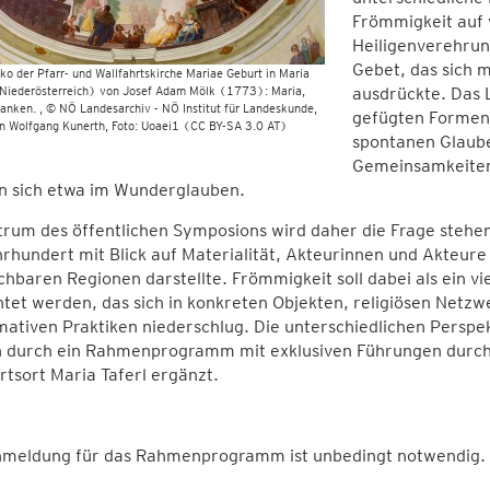
Frömmigkeit auf v
Heiligenverehrun
Gebet, das sich m
ko der Pfarr- und Wallfahrtskirche Mariae Geburt in Maria
Niederösterreich) von Josef Adam Mölk (1773): Maria,
ausdrückte. Das L
ranken.
© NÖ Landesarchiv - NÖ Institut für Landeskunde,
gefügten Formen 
n Wolfgang Kunerth, Foto: Uoaei1 (CC BY-SA 3.0 AT)
spontanen Glaube
Gemeinsamkeiten
ln sich etwa im Wunderglauben.
rum des öffentlichen Symposions wird daher die Frage stehe
rhundert mit Blick auf Materialität, Akteurinnen und Akteure
chbaren Regionen darstellte. Frömmigkeit soll dabei als ein 
tet werden, das sich in konkreten Objekten, religiösen Netzwe
ativen Praktiken niederschlug. Die unterschiedlichen Perspekt
 durch ein Rahmenprogramm mit exklusiven Führungen durch d
rtsort Maria Taferl ergänzt.
nmeldung für das Rahmenprogramm ist unbedingt notwendig.