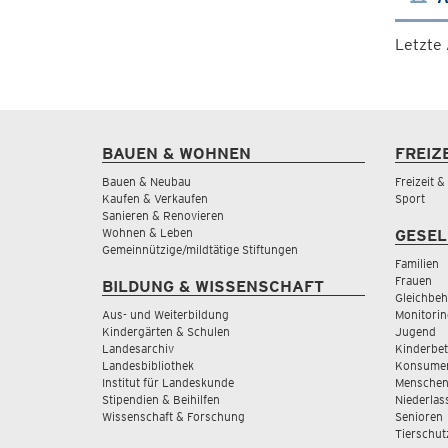
Letzte
BAUEN & WOHNEN
FREIZ
Bauen & Neubau
Freizeit 
Kaufen & Verkaufen
Sport
Sanieren & Renovieren
Wohnen & Leben
GESEL
Gemeinnützige/mildtätige Stiftungen
Familien
Frauen
BILDUNG & WISSENSCHAFT
Gleichbeh
Aus- und Weiterbildung
Monitorin
Kindergärten & Schulen
Jugend
Landesarchiv
Kinderbe
Landesbibliothek
Konsumen
Institut für Landeskunde
Menschen
Stipendien & Beihilfen
Niederlas
Wissenschaft & Forschung
Senioren
Tierschut