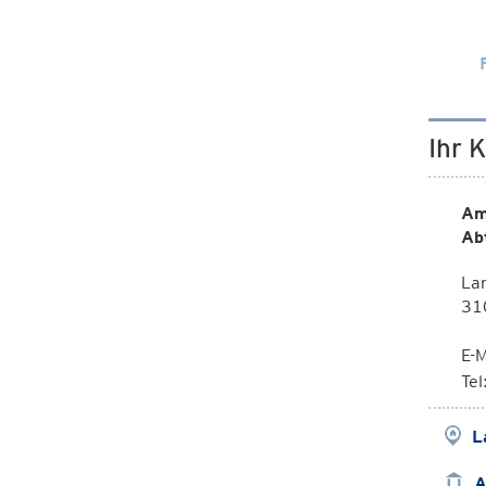
Ihr 
Am
Ab
Lan
31
E-M
Te
L
A