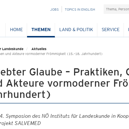
Suchefeld
NAVIGATION
JOBS
TOPICS IN ENGLISH
ÜBERSPRINGEN
HOME
THEMEN
LAND & POLITIK
SERVICE
für Landeskunde
Aktuelles
innen und Akteure vormoderner Frömmigkeit (15.–18. Jahrhundert)
ebter Glaube – Praktiken, 
d Akteure vormoderner Frö
hrhundert)
4. Symposion des NÖ Instituts für Landeskunde in Koop
rojekt SALVEMED