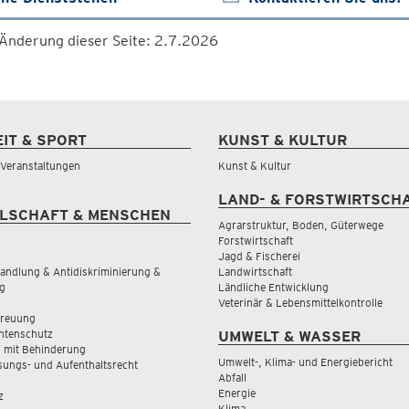
 Änderung dieser Seite: 2.7.2026
EIT & SPORT
KUNST & KULTUR
& Veranstaltungen
Kunst & Kultur
LAND- & FORSTWIRTSCH
LSCHAFT & MENSCHEN
Agrarstruktur, Boden, Güterwege
Forstwirtschaft
Jagd & Fischerei
andlung & Antidiskriminierung &
Landwirtschaft
g
Ländliche Entwicklung
Veterinär & Lebensmittelkontrolle
treuung
tenschutz
UMWELT & WASSER
 mit Behinderung
Umwelt-, Klima- und Energiebericht
sungs- und Aufenthaltsrecht
Abfall
Energie
z
Klima