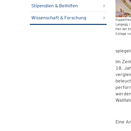
Stipendien & Beihilfen
Wissenschaft & Forschung
Kuppelfres
Langegg (
Heil der K
Collage vo
spiege
Im Zent
18. Jah
verglei
beleuch
perform
werden
Wallfah
Eine A