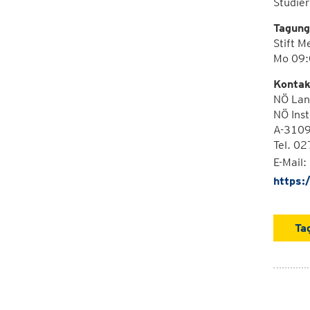
Studie
Tagung
Stift M
Mo 09:
Kontak
NÖ Lan
NÖ Inst
A-3109 
Tel. 0
E-Mail:
https:
Ta