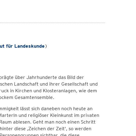
tut für Landeskunde
)
prägte über Jahrhunderte das Bild der
ischen Landschaft und ihrer Gesellschaft und
ruck in Kirchen und Klosteranlagen, wie dem
arockem Gesamtensemble.
igkeit lässt sich daneben noch heute an
Marterln und religiöser Kleinkunst im privaten
 Raum ablesen. Geht man noch einen Schritt
 hinter diese ‚Zeichen der Zeit‘, so werden
 Personengruppen sichtbar, die diese