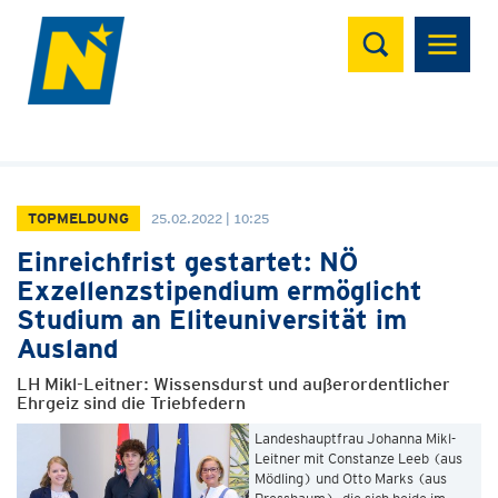
Suchen
TOPMELDUNG
25.02.2022 | 10:25
Einreichfrist gestartet: NÖ
Exzellenzstipendium ermöglicht
Studium an Eliteuniversität im
Ausland
LH Mikl-Leitner: Wissensdurst und außerordentlicher
Ehrgeiz sind die Triebfedern
Landeshauptfrau Johanna Mikl-
Leitner mit Constanze Leeb (aus
Mödling) und Otto Marks (aus