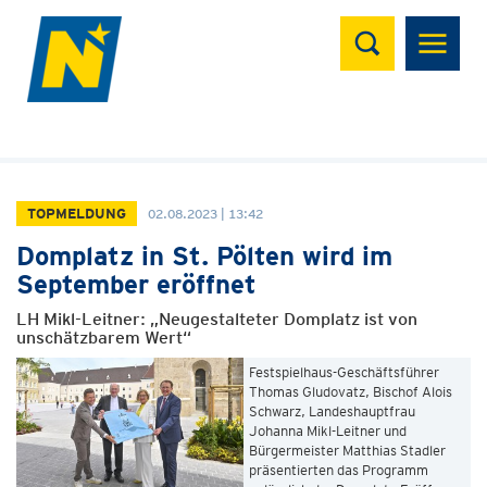
Suchen
TOPMELDUNG
02.08.2023 | 13:42
Domplatz in St. Pölten wird im
September eröffnet
LH Mikl-Leitner: „Neugestalteter Domplatz ist von
unschätzbarem Wert“
Festspielhaus-Geschäftsführer
Thomas Gludovatz, Bischof Alois
Schwarz, Landeshauptfrau
Johanna Mikl-Leitner und
Bürgermeister Matthias Stadler
präsentierten das Programm