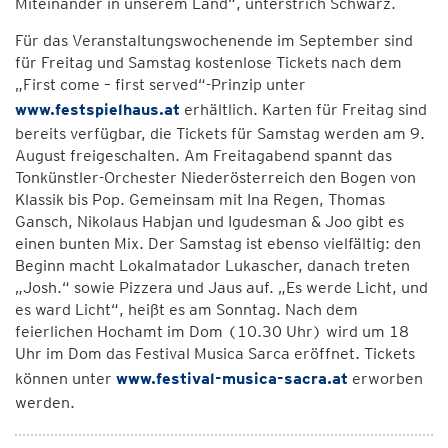
Miteinander in unserem Land“, unterstrich Schwarz.
Für das Veranstaltungswochenende im September sind
für Freitag und Samstag kostenlose Tickets nach dem
„First come – first served“-Prinzip unter
www.festspielhaus.at
erhältlich. Karten für Freitag sind
bereits verfügbar, die Tickets für Samstag werden am 9.
August freigeschalten. Am Freitagabend spannt das
Tonkünstler-Orchester Niederösterreich den Bogen von
Klassik bis Pop. Gemeinsam mit Ina Regen, Thomas
Gansch, Nikolaus Habjan und Igudesman & Joo gibt es
einen bunten Mix. Der Samstag ist ebenso vielfältig: den
Beginn macht Lokalmatador Lukascher, danach treten
„Josh.“ sowie Pizzera und Jaus auf. „Es werde Licht, und
es ward Licht“, heißt es am Sonntag. Nach dem
feierlichen Hochamt im Dom (10.30 Uhr) wird um 18
Uhr im Dom das Festival Musica Sarca eröffnet. Tickets
können unter
www.festival-musica-sacra.at
erworben
werden.