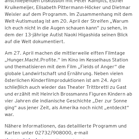
anschließenden Diskussion mit Peter Kampits, Esther
Kruikemeijer, Elisabeth Pittermann-Höcker und Dietmar
Weixler auf dem Programm. Im Zusammenhang mit dem
Welt-Autismustag ist am 20. April der Streifen „Warum
ich euch nicht in die Augen schauen kann“ zu sehen, in
dem der 13-jährige Autist Naoki Higashida seinen Blick
auf die Welt dokumentiert.
Am 27. April machen die mittlerweile elften Filmtage
„Hunger.Macht.Profite.“ im Kino im Kesselhaus Station
und thematisieren mit dem Film „Fields of Anger“ die
globale Landwirtschaft und Ernährung. Neben vielen
österlichen Kinderfilmproduktionen ist am 24. April
schließlich auch wieder das Theater Trittbrettl zu Gast
und erzählt mit Heinrich Brossmanns Figuren Kindern ab
vier Jahren die indianische Geschichte „Der zur Sonne
ging“ aus jener Zeit, als Amerika noch nicht „entdeckt“
war.
Nähere Informationen, das detaillierte Programm und
Karten unter 02732/908000, e-mail