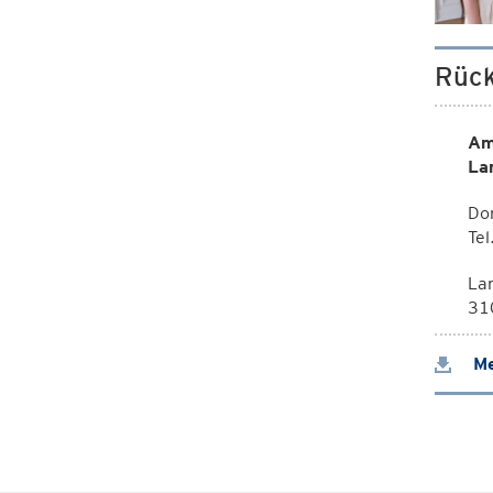
Rück
Am
La
Dor
Te
La
310
Me