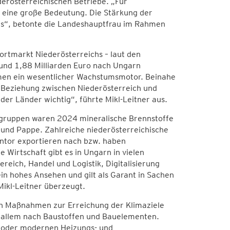
erösterreichischen Betriebe. „Für
eine große Bedeutung. Die Stärkung der
ses“, betonte die Landeshauptfrau im Rahmen
rtmarkt Niederösterreichs – laut den
rund 1,88 Milliarden Euro nach Ungarn
ehmen ein wesentlicher Wachstumsmotor. Beinahe
e Beziehung zwischen Niederösterreich und
der Länder wichtig“, führte Mikl-Leitner aus.
ngruppen waren 2024 mineralische Brennstoffe
 und Pappe. Zahlreiche niederösterreichische
tor exportieren nach bzw. haben
Wirtschaft gibt es in Ungarn in vielen
eich, Handel und Logistik, Digitalisierung
in hohes Ansehen und gilt als Garant in Sachen
Mikl-Leitner überzeugt.
 in Maßnahmen zur Erreichung der Klimaziele
r allem nach Baustoffen und Bauelementen.
) oder modernen Heizungs- und