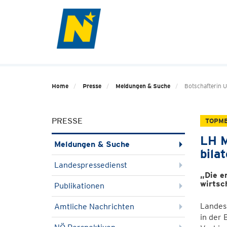
Home
Presse
Meldungen & Suche
Botschafterin 
PRESSE
TOPM
LH M
Meldungen & Suche
bila
Landespressedienst
„Die e
wirtsc
Publikationen
Landesh
Amtliche Nachrichten
in der 