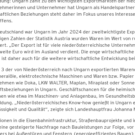
ung: Ungarn zählt zu den wichtigsten Exportmärkten der nied
ehmerinnen und Unternehmer hat Ungarn als Handelspartner 
aftlichen Beziehungen steht daher im Fokus unseres Interes
ffens.
eutschland war Ungarn im Jahr 2024 der zweitwichtigste Expo
igen Zahlen der Statistik Austria wurden Waren im Wert von 
ert. „Der Export ist für viele niederösterreichische Untern
weite Euro wird im Ausland verdient. Die enge wirtschaftlich
ist daher auch für die weitere wirtschaftliche Entwicklung bei
p 3 der von Niederösterreich nach Ungarn exportierten Ware
eralöle, elektrotechnische Maschinen und Waren bzw. Papier
ehmen wie Doka, LKW WALTER, Maplan, Miraplast oder Sonnen
tsbeziehungen in Ungarn. Geschäftschancen für die heimische 
en wie etwa im Maschinen- und Anlagenbau, im Gesundheitsber
ldung. „Niederösterreichisches Know-how genießt in Ungarn e
ssigkeit und Qualität“, zeigte sich Landeshauptfrau Johanna 
tionen in die Eisenbahninfrastruktur, Straßenbauprojekte und
eine gesteigerte Nachfrage nach Bauleistungen zur Folge, vo
ers bei Außentüren und Fenstern (energieeffizientes Bauen