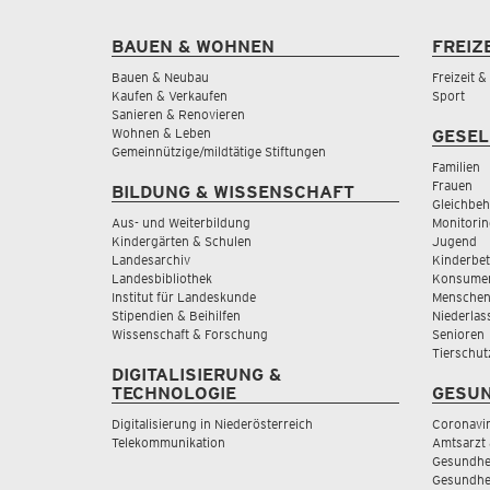
BAUEN & WOHNEN
FREIZ
Bauen & Neubau
Freizeit 
Kaufen & Verkaufen
Sport
Sanieren & Renovieren
Wohnen & Leben
GESEL
Gemeinnützige/mildtätige Stiftungen
Familien
Frauen
BILDUNG & WISSENSCHAFT
Gleichbeh
Aus- und Weiterbildung
Monitorin
Kindergärten & Schulen
Jugend
Landesarchiv
Kinderbe
Landesbibliothek
Konsumen
Institut für Landeskunde
Menschen
Stipendien & Beihilfen
Niederlas
Wissenschaft & Forschung
Senioren
Tierschut
DIGITALISIERUNG &
TECHNOLOGIE
GESUN
Digitalisierung in Niederösterreich
Coronavi
Telekommunikation
Amtsarzt 
Gesundhei
Gesundhe