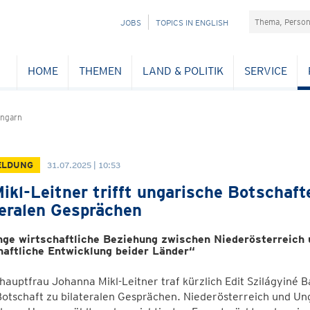
Suchefeld
NAVIGATION
JOBS
TOPICS IN ENGLISH
ÜBERSPRINGEN
HOME
THEMEN
LAND & POLITIK
SERVICE
Ungarn
ELDUNG
31.07.2025 | 10:53
ikl-Leitner trifft ungarische Botschafte
teralen Gesprächen
nge wirtschaftliche Beziehung zwischen Niederösterreich u
haftliche Entwicklung beider Länder“
auptfrau Johanna Mikl-Leitner traf kürzlich Edit Szilágyiné B
Botschaft zu bilateralen Gesprächen. Niederösterreich und Ung