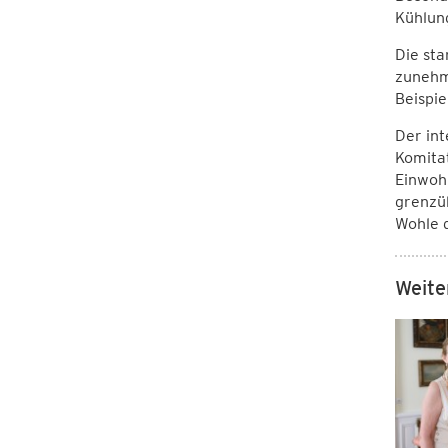
Kühlung
Die sta
zunehm
Beispie
Der in
Komita
Einwoh
grenzü
Wohle 
Weite