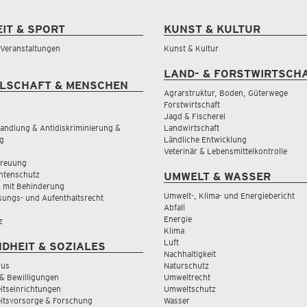
EIT & SPORT
KUNST & KULTUR
& Veranstaltungen
Kunst & Kultur
LAND- & FORSTWIRTSCH
LSCHAFT & MENSCHEN
Agrarstruktur, Boden, Güterwege
Forstwirtschaft
Jagd & Fischerei
andlung & Antidiskriminierung &
Landwirtschaft
g
Ländliche Entwicklung
Veterinär & Lebensmittelkontrolle
treuung
tenschutz
UMWELT & WASSER
 mit Behinderung
Umwelt-, Klima- und Energiebericht
sungs- und Aufenthaltsrecht
Abfall
Energie
z
Klima
Luft
DHEIT & SOZIALES
Nachhaltigkeit
rus
Naturschutz
& Bewilligungen
Umweltrecht
tseinrichtungen
Umweltschutz
itsvorsorge & Forschung
Wasser