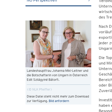
NÖ Perspektiven
Verbind
Untern
wirtsch
des Tre
Nach D
vorläuf
exporti
jeder z
Ungarn 
Die To
und Min
Untern
Landeshauptfrau Johanna Mikl-Leitner und
Geschäf
die Botschafterin von Ungarn in Österreich
Bereich
Edit Szilágyiné Bátorfi.
oder Bi
© NLK Pfeiffer
Zuverlä
Diese Datei steht nicht mehr zum Download
Investi
zur Verfügung.
Bild anfordern
haben 
Besond