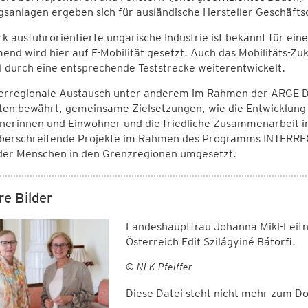
sanlagen ergeben sich für ausländische Hersteller Geschäft
rk ausfuhrorientierte ungarische Industrie ist bekannt für ei
end wird hier auf E-Mobilität gesetzt. Auch das Mobilitäts-
l durch eine entsprechende Teststrecke weiterentwickelt.
terregionale Austausch unter anderem im Rahmen der ARGE Do
ten bewährt, gemeinsame Zielsetzungen, wie die Entwicklung 
nerinnen und Einwohner und die friedliche Zusammenarbeit in
berschreitende Projekte im Rahmen des Programms INTERREG
der Menschen in den Grenzregionen umgesetzt.
re Bilder
Landeshauptfrau Johanna Mikl-Leitn
Österreich Edit Szilágyiné Bátorfi.
© NLK Pfeiffer
Diese Datei steht nicht mehr zum 