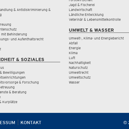
Jagd & Fischerei
andlung & Antidiskriminierung &
Landwirtschaft
g
Ländliche Entwicklung
Veterinär & Lebensmittelkontrolle
treuung
tenschutz
UMWELT & WASSER
 mit Behinderung
Umwelt-, Klima- und Energiebericht
sungs- und Aufenthaltsrecht
Abfall
Energie
z
Klima
Luft
DHEIT & SOZIALES
Nachhaltigkeit
rus
Naturschutz
& Bewilligungen
Umweltrecht
tseinrichtungen
Umweltschutz
itsvorsorge & Forschung
Wasser
Betreuung
ienste & Beratung
e
 & Kurplätze
RESSUM
KONTAKT
© 