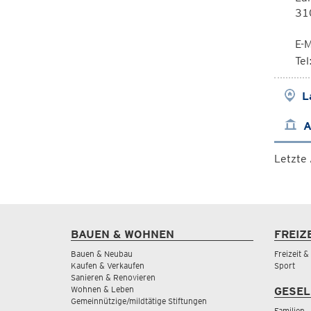
310
E-M
Te
L
A
Letzte
BAUEN & WOHNEN
FREIZ
Bauen & Neubau
Freizeit 
Kaufen & Verkaufen
Sport
Sanieren & Renovieren
Wohnen & Leben
GESEL
Gemeinnützige/mildtätige Stiftungen
Familien