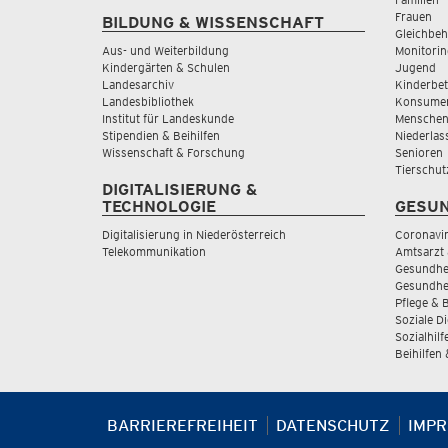
Frauen
BILDUNG & WISSENSCHAFT
Gleichbeh
Aus- und Weiterbildung
Monitorin
Kindergärten & Schulen
Jugend
Landesarchiv
Kinderbe
Landesbibliothek
Konsumen
Institut für Landeskunde
Menschen
Stipendien & Beihilfen
Niederlas
Wissenschaft & Forschung
Senioren
Tierschut
DIGITALISIERUNG &
TECHNOLOGIE
GESUN
Digitalisierung in Niederösterreich
Coronavi
Telekommunikation
Amtsarzt 
Gesundhei
Gesundhe
Pflege & 
Soziale D
Sozialhilf
Beihilfen
BARRIEREFREIHEIT
DATENSCHUTZ
IMP