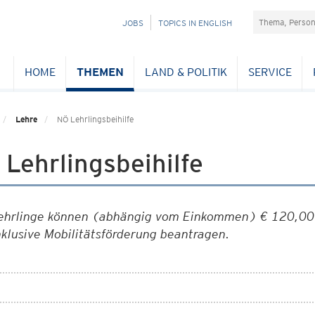
Suchefeld
NAVIGATION
JOBS
TOPICS IN ENGLISH
ÜBERSPRINGEN
HOME
THEMEN
LAND & POLITIK
SERVICE
Lehre
NÖ Lehrlingsbeihilfe
Lehrlingsbeihilfe
ehrlinge können (abhängig vom Einkommen) € 120,00 m
nklusive Mobilitätsförderung beantragen.