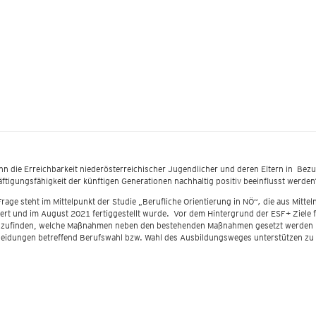
nn die Erreichbarkeit niederösterreichischer Jugendlicher und deren Eltern in Bezu
ftigungsfähigkeit der künftigen Generationen nachhaltig positiv beeinflusst werde
Frage steht im Mittelpunkt der Studie „Berufliche Orientierung in NÖ“
,
die aus Mitte
iert und im August 2021 fertiggestellt wurde. Vor dem Hintergrund der ESF+ Ziele 
zufinden, welche Maßnahmen neben den bestehenden Maßnahmen gesetzt werden k
eidungen betreffend Berufswahl bzw. Wahl des Ausbildungsweges unterstützen z