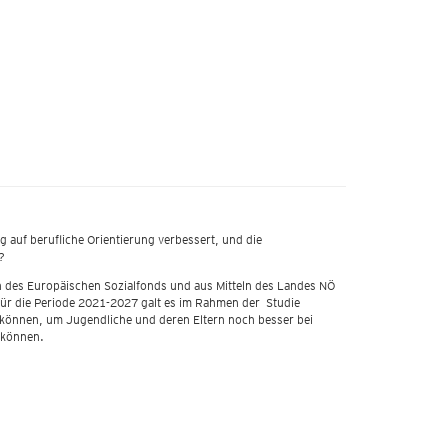
g auf berufliche Orientierung verbessert, und die
n?
ln des Europäischen Sozialfonds und aus Mitteln des Landes NÖ
für die Periode 2021-2027 galt es im Rahmen der Studie
önnen, um Jugendliche und deren Eltern noch besser bei
u können.