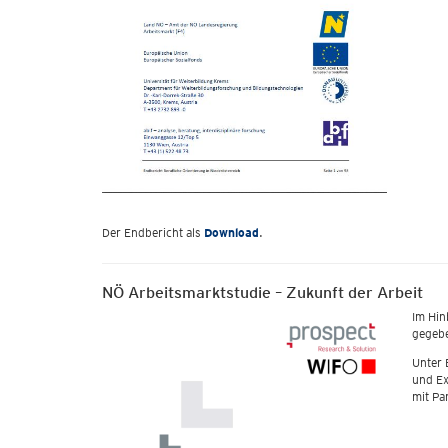
Der Endbericht als
Download
.
NÖ Arbeitsmarktstudie – Zukunft der Arbeit
Im Hin
gegebe
Unter 
und Ex
mit Pa