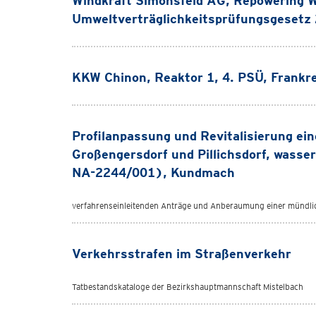
Windkraft Simonsfeld AG, Repowering
Umweltverträglichkeitsprüfungsgesetz
KKW Chinon, Reaktor 1, 4. PSÜ, Frank
Profilanpassung und Revitalisierung e
Großengersdorf und Pillichsdorf, wass
NA-2244/001), Kundmach
verfahrenseinleitenden Anträge und Anberaumung einer münd
Verkehrsstrafen im Straßenverkehr
Tatbestandskataloge der Bezirkshauptmannschaft Mistelbach