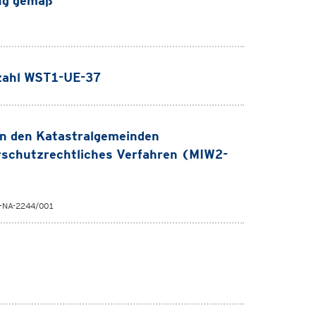
ng gemäß
nzahl WST1-UE-37
in den Katastralgemeinden
rschutzrechtliches Verfahren (MIW2-
2-NA-2244/001