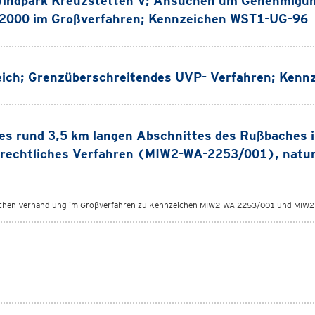
 Windpark Kreuzstetten V; Ansuchen um Genehmigu
 2000 im Großverfahren; Kennzeichen WST1-UG-96
reich; Grenzüberschreitendes UVP- Verfahren; Ken
ines rund 3,5 km langen Abschnittes des Rußbaches 
errechtliches Verfahren (MIW2-WA-2253/001), natu
lichen Verhandlung im Großverfahren zu Kennzeichen MIW2-WA-2253/001 und MIW