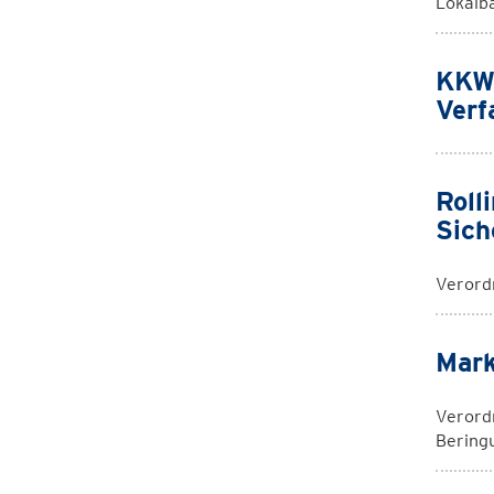
Lokalb
KKW 
Verf
Roll
Sich
Verord
Mark
Verord
Bering