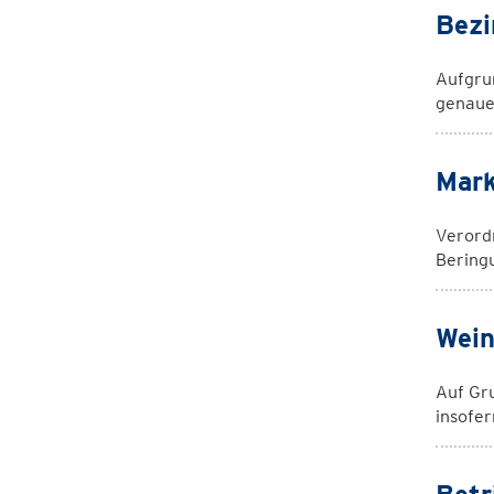
Bezi
Aufgrun
genaue
Mark
Verord
Bering
Wein
Auf Gr
insofe