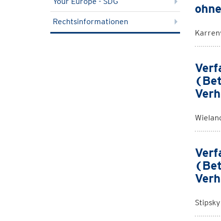
Your Europe - SDG
ohne
Rechtsinformationen
Karren
Verf
(Bet
Verh
Wieland
Verf
(Bet
Verh
Stipsk