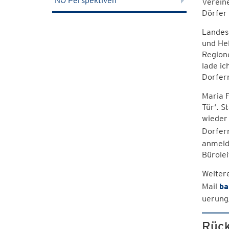
NÖ Perspektiven
Verein
Dörfer 
Landesh
und He
Region
lade ic
Dorfer
Maria F
Tür‘. S
wieder 
Dorfer
anmelde
Bürolei
Weitere
Mail
ba
uerung
Rück