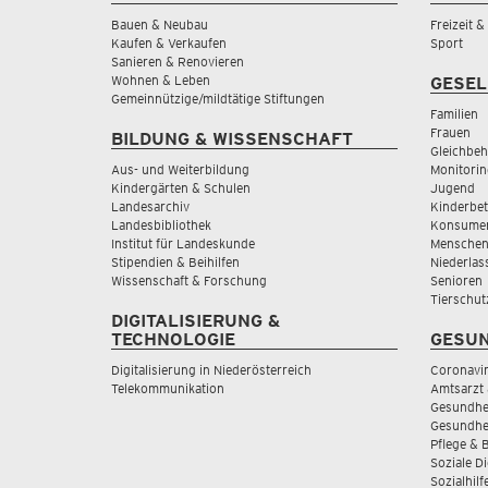
Bauen & Neubau
Freizeit 
Kaufen & Verkaufen
Sport
Sanieren & Renovieren
Wohnen & Leben
GESEL
Gemeinnützige/mildtätige Stiftungen
Familien
Frauen
BILDUNG & WISSENSCHAFT
Gleichbeh
Aus- und Weiterbildung
Monitorin
Kindergärten & Schulen
Jugend
Landesarchiv
Kinderbe
Landesbibliothek
Konsumen
Institut für Landeskunde
Menschen
Stipendien & Beihilfen
Niederlas
Wissenschaft & Forschung
Senioren
Tierschut
DIGITALISIERUNG &
TECHNOLOGIE
GESUN
Digitalisierung in Niederösterreich
Coronavi
Telekommunikation
Amtsarzt 
Gesundhei
Gesundhe
Pflege & 
Soziale D
Sozialhilf