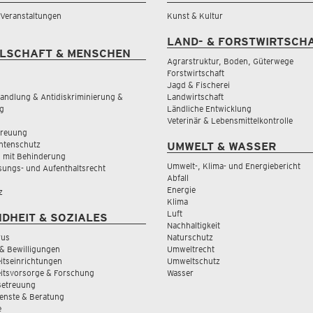
& Veranstaltungen
Kunst & Kultur
LAND- & FORSTWIRTSCH
LSCHAFT & MENSCHEN
Agrarstruktur, Boden, Güterwege
Forstwirtschaft
Jagd & Fischerei
andlung & Antidiskriminierung &
Landwirtschaft
g
Ländliche Entwicklung
Veterinär & Lebensmittelkontrolle
treuung
tenschutz
UMWELT & WASSER
 mit Behinderung
Umwelt-, Klima- und Energiebericht
sungs- und Aufenthaltsrecht
Abfall
Energie
z
Klima
Luft
DHEIT & SOZIALES
Nachhaltigkeit
rus
Naturschutz
& Bewilligungen
Umweltrecht
tseinrichtungen
Umweltschutz
itsvorsorge & Forschung
Wasser
Betreuung
ienste & Beratung
e