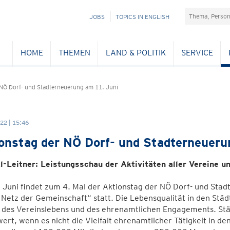
Suchefeld
NAVIGATION
JOBS
TOPICS IN ENGLISH
ÜBERSPRINGEN
HOME
THEMEN
LAND & POLITIK
SERVICE
 NÖ Dorf- und Stadterneuerung am 11. Juni
22 | 15:46
onstag der NÖ Dorf- und Stadterneueru
l-Leitner: Leistungsschau der Aktivitäten aller Vereine u
Juni findet zum 4. Mal der Aktionstag der NÖ Dorf- und Sta
Netz der Gemeinschaft“ statt. Die Lebensqualität in den St
lt des Vereinslebens und des ehrenamtlichen Engagements. St
ert, wenn es nicht die Vielfalt ehrenamtlicher Tätigkeit in