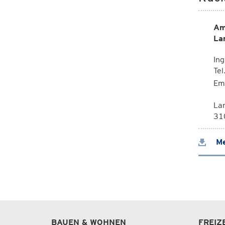
Am
La
Ing
Te
Em
La
310
Me
BAUEN & WOHNEN
FREIZ