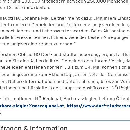
e mit rund 100.000 Mitgliedern bewegen 250.000 Menschen, di
und Städte mitarbeiten.
auptfrau Johanna Mikl-Leitner meint dazu: „Mit ihrem Einsat
lfer in unseren Gemeinden und Dorferneuerungsvereinen in ga
en noch lebens- und liebenswerter werden. Beim Aktionstag 
h alle Interessierten herzlich ein, viele der besten Anregun
neuerungsvereine kennenzulernen.“
orstner, Obfrau NÖ Dorf- und Stadterneuerung, ergänzt: „Nut
tarten Sie eine Aktion in Ihrer Gemeinde oder Ihrem Verein,
neue Ideen entstehen können“. Bis zum 14. Mai können sich a
neuerungsvereine zum Aktionstag „Unser Netz der Gemeinsch
n. Nähere Informationen und Unterstützung gibt es zur Vera
terinnen und Büroleitern der Hauptregionsbüros der NÖ Regio
 Informationen: NÖ Regional, Barbara Ziegler, Leitung Öffent
rbara.ziegler@noeregional.at
,
https://www.dorf-stadterne
/
fragen & Information