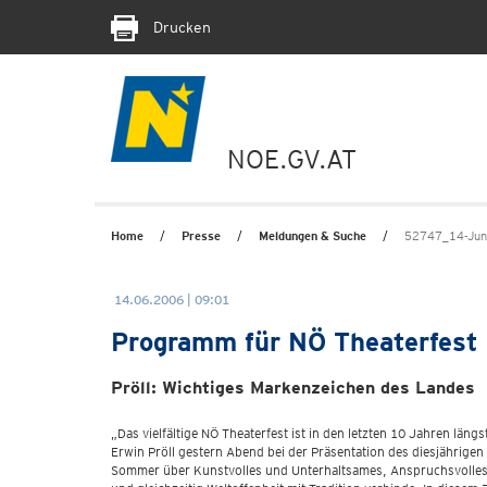
Drucken
NOE.GV.AT
Home
Presse
Meldungen & Suche
52747_14-Juni
14.06.2006 | 09:01
Programm für NÖ Theaterfest 
Pröll: Wichtiges Markenzeichen des Landes
„Das vielfältige NÖ Theaterfest ist in den letzten 10 Jahren l
Erwin Pröll gestern Abend bei der Präsentation des diesjährigen
Sommer über Kunstvolles und Unterhaltsames, Anspruchsvolles u