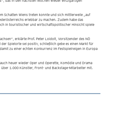
hs“, das in den nächsten Wochen wieder einzigartigen
m Schatten Wiens treten konnte und sich mittlerweile „auf
Niederösterreichs erlebbar zu machen. Zudem habe das
h in touristischer und wirtschaftspolitischer Hinsicht spiele
chsen“, erklärte Prof. Peter Loidolt, Vorsitzender des NÖ
er Spielorte sei positiv, schließlich gebe es einen Markt für
nd damit zu einer echten Konkurrenz im Festspielreigen in Europa
en auch heuer wieder Oper und Operette, Komödie und Drama
 über 1.000 Künstler, Front- und Backstage-Mitarbeiter mit.