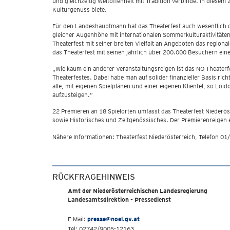
und gleichzeitig Weltoffenheit mit Tradition verbinde. In diese
Kulturgenuss biete.
Für den Landeshauptmann hat das Theaterfest auch wesentlich da
gleicher Augenhöhe mit internationalen Sommerkulturaktivitäten
Theaterfest mit seiner breiten Vielfalt an Angeboten das regiona
das Theaterfest mit seinen jährlich über 200.000 Besuchern eine
„Wie kaum ein anderer Veranstaltungsreigen ist das NÖ Theaterf
Theaterfestes. Dabei habe man auf solider finanzieller Basis ric
alle, mit eigenen Spielplänen und einer eigenen Klientel, so Loid
aufzusteigen.“
22 Premieren an 18 Spielorten umfasst das Theaterfest Niederö
sowie Historisches und Zeitgenössisches. Der Premierenreigen er
Nähere Informationen: Theaterfest Niederösterreich, Telefon 0
RÜCKFRAGEHINWEIS
Amt der Niederösterreichischen Landesregierung
Landesamtsdirektion - Pressedienst
E-Mail:
presse@noel.gv.at
Tel: 02742/9005-12163