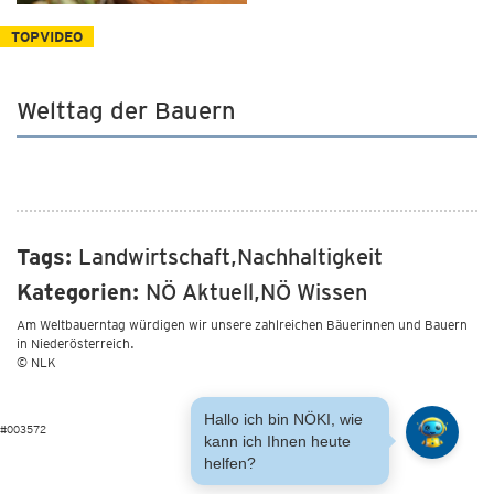
TOPVIDEO
Welttag der Bauern
Tags:
Landwirtschaft,Nachhaltigkeit
Kategorien:
NÖ Aktuell,NÖ Wissen
Am Weltbauerntag würdigen wir unsere zahlreichen Bäuerinnen und Bauern
in Niederösterreich.
© NLK
Hallo ich bin NÖKI, wie
#003572
kann ich Ihnen heute
helfen?