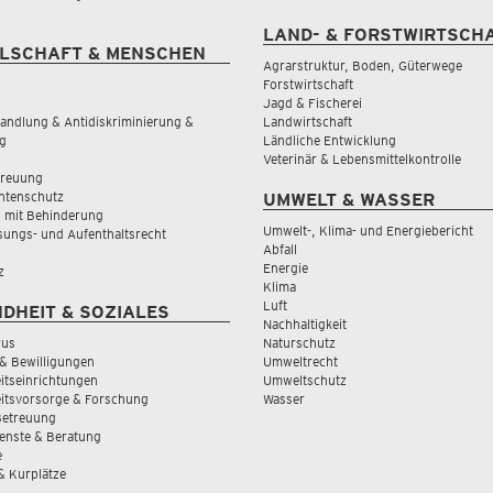
LAND- & FORSTWIRTSCH
LSCHAFT & MENSCHEN
Agrarstruktur, Boden, Güterwege
Forstwirtschaft
Jagd & Fischerei
andlung & Antidiskriminierung &
Landwirtschaft
g
Ländliche Entwicklung
Veterinär & Lebensmittelkontrolle
treuung
tenschutz
UMWELT & WASSER
 mit Behinderung
Umwelt-, Klima- und Energiebericht
sungs- und Aufenthaltsrecht
Abfall
Energie
z
Klima
Luft
DHEIT & SOZIALES
Nachhaltigkeit
rus
Naturschutz
& Bewilligungen
Umweltrecht
tseinrichtungen
Umweltschutz
itsvorsorge & Forschung
Wasser
Betreuung
ienste & Beratung
e
 & Kurplätze