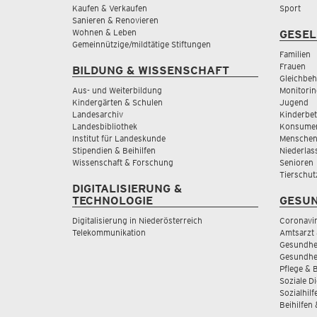
Kaufen & Verkaufen
Sport
Sanieren & Renovieren
Wohnen & Leben
GESEL
Gemeinnützige/mildtätige Stiftungen
Familien
Frauen
BILDUNG & WISSENSCHAFT
Gleichbeh
Aus- und Weiterbildung
Monitorin
Kindergärten & Schulen
Jugend
Landesarchiv
Kinderbe
Landesbibliothek
Konsumen
Institut für Landeskunde
Menschen
Stipendien & Beihilfen
Niederlas
Wissenschaft & Forschung
Senioren
Tierschut
DIGITALISIERUNG &
TECHNOLOGIE
GESUN
Digitalisierung in Niederösterreich
Coronavi
Telekommunikation
Amtsarzt 
Gesundhei
Gesundhe
Pflege & 
Soziale D
Sozialhilf
Beihilfen