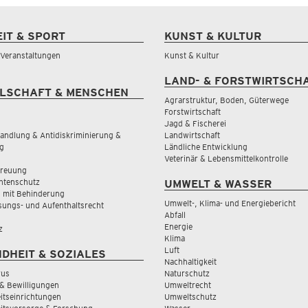
EIT & SPORT
KUNST & KULTUR
& Veranstaltungen
Kunst & Kultur
LAND- & FORSTWIRTSCH
LSCHAFT & MENSCHEN
Agrarstruktur, Boden, Güterwege
Forstwirtschaft
Jagd & Fischerei
andlung & Antidiskriminierung &
Landwirtschaft
g
Ländliche Entwicklung
Veterinär & Lebensmittelkontrolle
treuung
tenschutz
UMWELT & WASSER
 mit Behinderung
Umwelt-, Klima- und Energiebericht
sungs- und Aufenthaltsrecht
Abfall
Energie
z
Klima
Luft
DHEIT & SOZIALES
Nachhaltigkeit
rus
Naturschutz
& Bewilligungen
Umweltrecht
tseinrichtungen
Umweltschutz