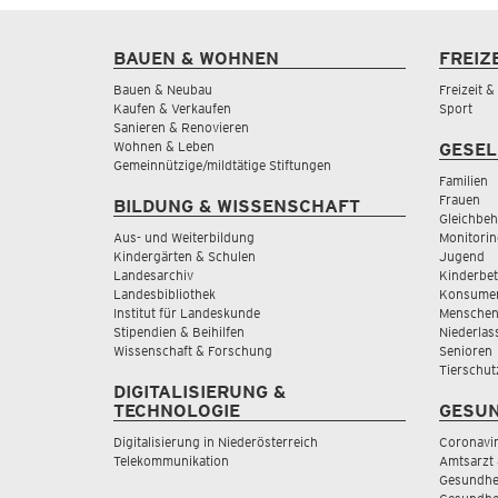
BAUEN & WOHNEN
FREIZ
Bauen & Neubau
Freizeit 
Kaufen & Verkaufen
Sport
Sanieren & Renovieren
Wohnen & Leben
GESEL
Gemeinnützige/mildtätige Stiftungen
Familien
Frauen
BILDUNG & WISSENSCHAFT
Gleichbeh
Aus- und Weiterbildung
Monitorin
Kindergärten & Schulen
Jugend
Landesarchiv
Kinderbe
Landesbibliothek
Konsumen
Institut für Landeskunde
Menschen
Stipendien & Beihilfen
Niederlas
Wissenschaft & Forschung
Senioren
Tierschut
DIGITALISIERUNG &
TECHNOLOGIE
GESUN
Digitalisierung in Niederösterreich
Coronavi
Telekommunikation
Amtsarzt 
Gesundhei