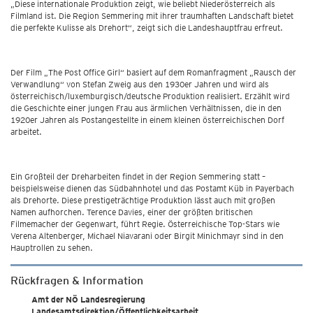
„Diese internationale Produktion zeigt, wie beliebt Niederösterreich als
Filmland ist. Die Region Semmering mit ihrer traumhaften Landschaft bietet
die perfekte Kulisse als Drehort“, zeigt sich die Landeshauptfrau erfreut.
Der Film „The Post Office Girl“ basiert auf dem Romanfragment „Rausch der
Verwandlung“ von Stefan Zweig aus den 1930er Jahren und wird als
österreichisch/luxemburgisch/deutsche Produktion realisiert. Erzählt wird
die Geschichte einer jungen Frau aus ärmlichen Verhältnissen, die in den
1920er Jahren als Postangestellte in einem kleinen österreichischen Dorf
arbeitet.
Ein Großteil der Dreharbeiten findet in der Region Semmering statt –
beispielsweise dienen das Südbahnhotel und das Postamt Küb in Payerbach
als Drehorte. Diese prestigeträchtige Produktion lässt auch mit großen
Namen aufhorchen. Terence Davies, einer der größten britischen
Filmemacher der Gegenwart, führt Regie. Österreichische Top-Stars wie
Verena Altenberger, Michael Niavarani oder Birgit Minichmayr sind in den
Hauptrollen zu sehen.
Rückfragen & Information
Amt der NÖ Landesregierung
Landesamtsdirektion/Öffentlichkeitsarbeit