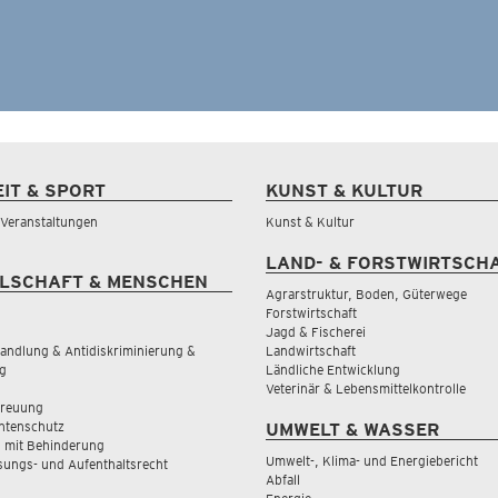
EIT & SPORT
KUNST & KULTUR
& Veranstaltungen
Kunst & Kultur
LAND- & FORSTWIRTSCH
LSCHAFT & MENSCHEN
Agrarstruktur, Boden, Güterwege
Forstwirtschaft
Jagd & Fischerei
andlung & Antidiskriminierung &
Landwirtschaft
g
Ländliche Entwicklung
Veterinär & Lebensmittelkontrolle
treuung
tenschutz
UMWELT & WASSER
 mit Behinderung
Umwelt-, Klima- und Energiebericht
sungs- und Aufenthaltsrecht
Abfall