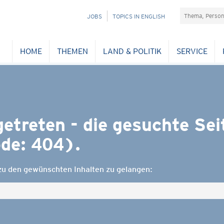
Suchefeld
NAVIGATION
JOBS
TOPICS IN ENGLISH
ÜBERSPRINGEN
HOME
THEMEN
LAND & POLITIK
SERVICE
fgetreten - die gesuchte Se
de: 404).
 zu den gewünschten Inhalten zu gelangen: