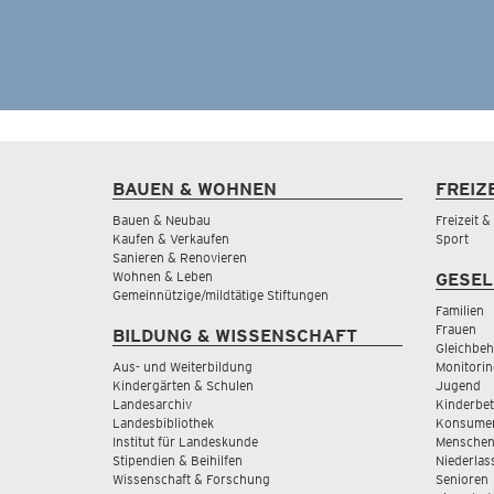
BAUEN & WOHNEN
FREIZ
Bauen & Neubau
Freizeit 
Kaufen & Verkaufen
Sport
Sanieren & Renovieren
Wohnen & Leben
GESEL
Gemeinnützige/mildtätige Stiftungen
Familien
Frauen
BILDUNG & WISSENSCHAFT
Gleichbeh
Aus- und Weiterbildung
Monitorin
Kindergärten & Schulen
Jugend
Landesarchiv
Kinderbe
Landesbibliothek
Konsumen
Institut für Landeskunde
Menschen
Stipendien & Beihilfen
Niederlas
Wissenschaft & Forschung
Senioren