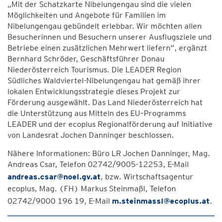
„Mit der Schatzkarte Nibelungengau sind die vielen
Möglichkeiten und Angebote für Familien im
Nibelungengau gebündelt erlebbar. Wir möchten allen
Besucherinnen und Besuchern unserer Ausflugsziele und
Betriebe einen zusätzlichen Mehrwert liefern“, ergänzt
Bernhard Schröder, Geschäftsführer Donau
Niederösterreich Tourismus. Die LEADER Region
Südliches Waldviertel-Nibelungengau hat gemäß ihrer
lokalen Entwicklungsstrategie dieses Projekt zur
Förderung ausgewählt. Das Land Niederösterreich hat
die Unterstützung aus Mitteln des EU–Programms
LEADER und der ecoplus Regionalförderung auf Initiative
von Landesrat Jochen Danninger beschlossen.
Nähere Informationen: Büro LR Jochen Danninger, Mag.
Andreas Csar, Telefon 02742/9005-12253, E-Mail
andreas.csar@noel.gv.at
, bzw. Wirtschaftsagentur
ecoplus, Mag. (FH) Markus Steinmaßl, Telefon
02742/9000 196 19, E-Mail
m.steinmassl@ecoplus.at
.