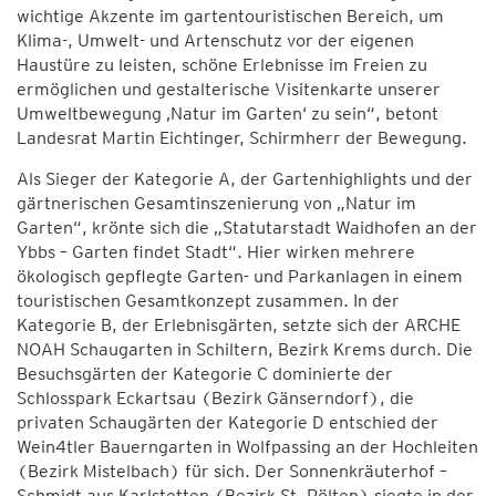
wichtige Akzente im gartentouristischen Bereich, um
Klima-, Umwelt- und Artenschutz vor der eigenen
Haustüre zu leisten, schöne Erlebnisse im Freien zu
ermöglichen und gestalterische Visitenkarte unserer
Umweltbewegung ‚Natur im Garten‘ zu sein“, betont
Landesrat Martin Eichtinger, Schirmherr der Bewegung.
Als Sieger der Kategorie A, der Gartenhighlights und der
gärtnerischen Gesamtinszenierung von „Natur im
Garten“, krönte sich die „Statutarstadt Waidhofen an der
Ybbs – Garten findet Stadt“. Hier wirken mehrere
ökologisch gepflegte Garten- und Parkanlagen in einem
touristischen Gesamtkonzept zusammen. In der
Kategorie B, der Erlebnisgärten, setzte sich der ARCHE
NOAH Schaugarten in Schiltern, Bezirk Krems durch. Die
Besuchsgärten der Kategorie C dominierte der
Schlosspark Eckartsau (Bezirk Gänserndorf), die
privaten Schaugärten der Kategorie D entschied der
Wein4tler Bauerngarten in Wolfpassing an der Hochleiten
(Bezirk Mistelbach) für sich. Der Sonnenkräuterhof –
Schmidt aus Karlstetten (Bezirk St. Pölten) siegte in der