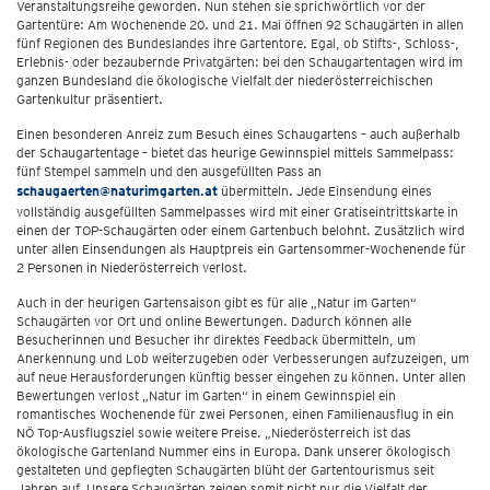
Veranstaltungsreihe geworden. Nun stehen sie sprichwörtlich vor der
Gartentüre: Am Wochenende 20. und 21. Mai öffnen 92 Schaugärten in allen
fünf Regionen des Bundeslandes ihre Gartentore. Egal, ob Stifts-, Schloss-,
Erlebnis- oder bezaubernde Privatgärten: bei den Schaugartentagen wird im
ganzen Bundesland die ökologische Vielfalt der niederösterreichischen
Gartenkultur präsentiert.
Einen besonderen Anreiz zum Besuch eines Schaugartens – auch außerhalb
der Schaugartentage – bietet das heurige Gewinnspiel mittels Sammelpass:
fünf Stempel sammeln und den ausgefüllten Pass an
schaugaerten@naturimgarten.at
übermitteln. Jede Einsendung eines
vollständig ausgefüllten Sammelpasses wird mit einer Gratiseintrittskarte in
einen der TOP-Schaugärten oder einem Gartenbuch belohnt. Zusätzlich wird
unter allen Einsendungen als Hauptpreis ein Gartensommer-Wochenende für
2 Personen in Niederösterreich verlost.
Auch in der heurigen Gartensaison gibt es für alle „Natur im Garten“
Schaugärten vor Ort und online Bewertungen. Dadurch können alle
Besucherinnen und Besucher ihr direktes Feedback übermitteln, um
Anerkennung und Lob weiterzugeben oder Verbesserungen aufzuzeigen, um
auf neue Herausforderungen künftig besser eingehen zu können. Unter allen
Bewertungen verlost „Natur im Garten“ in einem Gewinnspiel ein
romantisches Wochenende für zwei Personen, einen Familienausflug in ein
NÖ Top-Ausflugsziel sowie weitere Preise. „Niederösterreich ist das
ökologische Gartenland Nummer eins in Europa. Dank unserer ökologisch
gestalteten und gepflegten Schaugärten blüht der Gartentourismus seit
Jahren auf. Unsere Schaugärten zeigen somit nicht nur die Vielfalt der