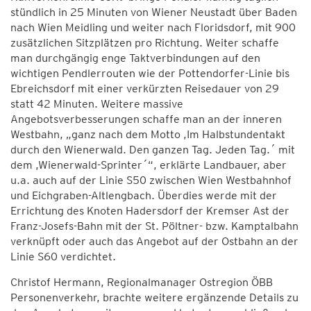
stündlich in 25 Minuten von Wiener Neustadt über Baden
nach Wien Meidling und weiter nach Floridsdorf, mit 900
zusätzlichen Sitzplätzen pro Richtung. Weiter schaffe
man durchgängig enge Taktverbindungen auf den
wichtigen Pendlerrouten wie der Pottendorfer-Linie bis
Ebreichsdorf mit einer verkürzten Reisedauer von 29
statt 42 Minuten. Weitere massive
Angebotsverbesserungen schaffe man an der inneren
Westbahn, „ganz nach dem Motto ,Im Halbstundentakt
durch den Wienerwald. Den ganzen Tag. Jeden Tag.´ mit
dem ,Wienerwald-Sprinter´“, erklärte Landbauer, aber
u.a. auch auf der Linie S50 zwischen Wien Westbahnhof
und Eichgraben-Altlengbach. Überdies werde mit der
Errichtung des Knoten Hadersdorf der Kremser Ast der
Franz-Josefs-Bahn mit der St. Pöltner- bzw. Kamptalbahn
verknüpft oder auch das Angebot auf der Ostbahn an der
Linie S60 verdichtet.
Christof Hermann, Regionalmanager Ostregion ÖBB
Personenverkehr, brachte weitere ergänzende Details zu