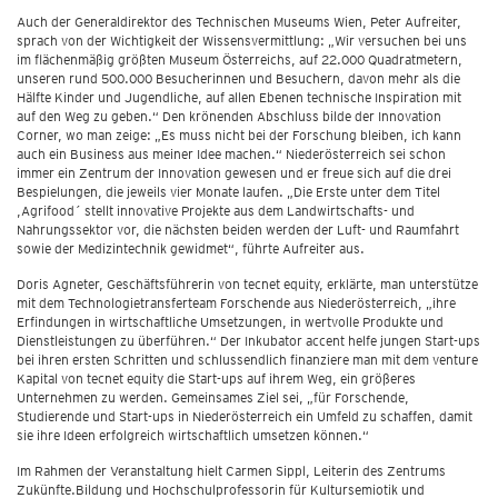
Auch der Generaldirektor des Technischen Museums Wien, Peter Aufreiter,
sprach von der Wichtigkeit der Wissensvermittlung: „Wir versuchen bei uns
im flächenmäßig größten Museum Österreichs, auf 22.000 Quadratmetern,
unseren rund 500.000 Besucherinnen und Besuchern, davon mehr als die
Hälfte Kinder und Jugendliche, auf allen Ebenen technische Inspiration mit
auf den Weg zu geben.“ Den krönenden Abschluss bilde der Innovation
Corner, wo man zeige: „Es muss nicht bei der Forschung bleiben, ich kann
auch ein Business aus meiner Idee machen.“ Niederösterreich sei schon
immer ein Zentrum der Innovation gewesen und er freue sich auf die drei
Bespielungen, die jeweils vier Monate laufen. „Die Erste unter dem Titel
,Agrifood´ stellt innovative Projekte aus dem Landwirtschafts- und
Nahrungssektor vor, die nächsten beiden werden der Luft- und Raumfahrt
sowie der Medizintechnik gewidmet“, führte Aufreiter aus.
Doris Agneter, Geschäftsführerin von tecnet equity, erklärte, man unterstütze
mit dem Technologietransferteam Forschende aus Niederösterreich, „ihre
Erfindungen in wirtschaftliche Umsetzungen, in wertvolle Produkte und
Dienstleistungen zu überführen.“ Der Inkubator accent helfe jungen Start-ups
bei ihren ersten Schritten und schlussendlich finanziere man mit dem venture
Kapital von tecnet equity die Start-ups auf ihrem Weg, ein größeres
Unternehmen zu werden. Gemeinsames Ziel sei, „für Forschende,
Studierende und Start-ups in Niederösterreich ein Umfeld zu schaffen, damit
sie ihre Ideen erfolgreich wirtschaftlich umsetzen können.“
Im Rahmen der Veranstaltung hielt Carmen Sippl, Leiterin des Zentrums
Zukünfte.Bildung und Hochschulprofessorin für Kultursemiotik und