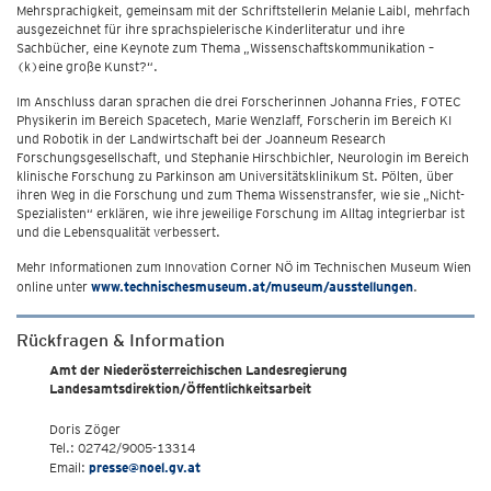
Mehrsprachigkeit, gemeinsam mit der Schriftstellerin Melanie Laibl, mehrfach
ausgezeichnet für ihre sprachspielerische Kinderliteratur und ihre
Sachbücher, eine Keynote zum Thema „Wissenschaftskommunikation –
(k)eine große Kunst?“.
Im Anschluss daran sprachen die drei Forscherinnen Johanna Fries, FOTEC
Physikerin im Bereich Spacetech, Marie Wenzlaff, Forscherin im Bereich KI
und Robotik in der Landwirtschaft bei der Joanneum Research
Forschungsgesellschaft, und Stephanie Hirschbichler, Neurologin im Bereich
klinische Forschung zu Parkinson am Universitätsklinikum St. Pölten, über
ihren Weg in die Forschung und zum Thema Wissenstransfer, wie sie „Nicht-
Spezialisten“ erklären, wie ihre jeweilige Forschung im Alltag integrierbar ist
und die Lebensqualität verbessert.
Mehr Informationen zum Innovation Corner NÖ im Technischen Museum Wien
online unter
www.technischesmuseum.at/museum/ausstellungen
.
Rückfragen & Information
Amt der Niederösterreichischen Landesregierung
Landesamtsdirektion/Öffentlichkeitsarbeit
Doris Zöger
Tel.: 02742/9005-13314
Email:
presse@noel.gv.at