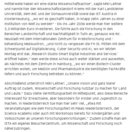
mittlerweile haben wir eine starke Wissenschaftsachse“, sagte Mikl-Leitner
und nannte hier den Wissenschaftsstandort Krems mit der Karl Landsteiner
Universität, dem IMC und der Donauuniversität sowie das IST Austria in
Klosterneuburg, „wo wir es geschafft haben, in knapp zehn Jahren zu einer
Institution von Welt zu werden“ - bis ins Jahr 2036 werde man hier weitere
3,3 Milliarden Euro investieren. Sie führte auch die Forschung in den
Bereichen Landwirtschaft und Nachhaltigkeit in Tulln an, genauso wie Wr.
Neustadt mit dem internationalen Zentrum für Krebsforschung und -
behandlung MedAustron, „und nicht zu vergessen die FH St. Pölten mit dem
Schwerpunkt auf Digitalisierung, Cyber Security und KI, wo wir letzten
Montag erst das ,Research Studio Smart Digital Industries and Services´
eröffnet haben.“ Man werde diese Achse auch weiter stärken und ausweiten,
als nächstes mit dem Zentrum in Hainburg, „wo wir einen Biotech-Cluster
errichten wollen, um Medizin und Pharmaindustrie die benötigten Fachkräfte
liefern und auch Forschung betreiben zu können.“
Abschließend unterstrich Mikl-Leitner: „Unsere Vision und ganz klarer
Auftrag ist zudem, Wissenschaft und Forschung nutzbar zu machen für Land
und Leute.“ Dazu stehe Vermittlungsarbeit im Mittelpunkt, also diese Bereiche
interessant für Erwachsene, aber besonders für Kinder und Jugendlich zu
machen. In Niederösterreich tue man hier sehr viel, „etwa mit
Veranstaltungen wie dem Forschungsfest im Palais Niederösterreich, der
Science Academy oder auch mit Workshops bereits für Kindergärten und
Volksschulen an unseren Forschungseinrichtungen.“ Zudem schaffe man am
ISTA ein eigenes Besucherzentrum, um Wissenschaft und Forschung noch
näherzubringen.