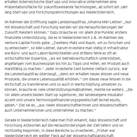
erhalten österreichische Start-ups und innovative Unternehmen eine
Präsentationsfläche für zukunftsweisende Technologien, ab sofort ein Jahr
lang Start-ups und Forschungseinrichtungen aus Niederösterreich.
Im Rahmen der Eröffnung sagte Landeshauptfrau Johanna Mikl-Leitner: „Nur
mit Wissenschaft und Forschung werden wir die Herausforderungen der
Zukunft meistern können.“ Dazu brauche es vor allem drei Punkte: erstens
finanzielle Unterstützung, die es in Niederösterreich z.B. im Rahmen des
Venture Capital Fonds gebe. „Zweitens Platz und Raum, um zu forschen und
zu entwickeln“, so Mikl-Leitner, darum investiere man stetig in Infrastruktur
wie Büro- und auch Laborräumlichkeiten und drittens fehle es oft an
wirtschaftlicher Expertise, „wo wir betriebswirtschaftlich unterstützen,
angefangen vom Businessplan bis hin zu Tipps und Hilfen, ein Produkt auch
marktfähig zu machen.“ Jeder investierte Cent komme vielfach zurück, war
die Landeshauptfrau überzeugt, „denn wir erhalten neues Wissen und neue
Produkte, die unsere Lebensqualität erhöhen.“ Um dieses neue Wissen in die
Wirtschaft zu transferieren und so auch in Wertschöpfung umsetzen zu
können, brauche es viele Unterstützungsmaßnahmen, meinte sie weiters, „die
vor allem unsere beiden Start-up Agenturen, der landeseigene Inkubator
accent und unsere Technologiefinanzierungsgesellschaft tecnet equity,
geben.“ Ziel sei es, „aus vielen Wissenschaftlerinnen und Wissenschaftlern
auch Unternehmerinnen und Unternehmer zu machen.“
Gerade in Niederösterreich habe man früh erkannt, dass Wissenschaft und
Forschung Antworten auf die Herausforderungen der Zeit liefern und so
rechtzeitig begonnen, in diese Bereiche zu investieren. „Früher war
Niederösterreich ein weißer Fleck auf der Wissenschaftslandschaft,