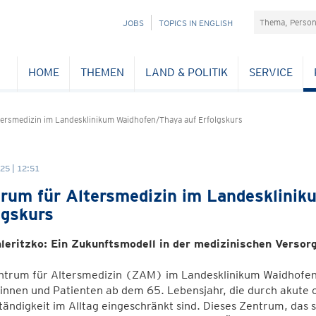
Suchefeld
NAVIGATION
JOBS
TOPICS IN ENGLISH
ÜBERSPRINGEN
HOME
THEMEN
LAND & POLITIK
SERVICE
tersmedizin im Landesklinikum Waidhofen/Thaya auf Erfolgskurs
25 | 12:51
rum für Altersmedizin im Landesklinik
lgskurs
leritzko: Ein Zukunftsmodell in der medizinischen Versor
trum für Altersmedizin (ZAM) im Landesklinikum Waidhofen a
innen und Patienten ab dem 65. Lebensjahr, die durch akute 
tändigkeit im Alltag eingeschränkt sind. Dieses Zentrum, das s