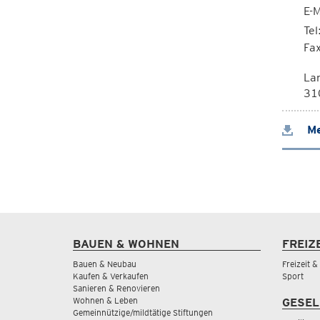
E-M
Tel
Fa
La
310
Me
BAUEN & WOHNEN
FREIZ
Bauen & Neubau
Freizeit 
Kaufen & Verkaufen
Sport
Sanieren & Renovieren
Wohnen & Leben
GESEL
Gemeinnützige/mildtätige Stiftungen