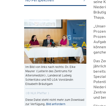
NÖ Perspektiven
seine K
Niederö
Bräuti
Thaya.
„Unsere
Prozent
Prozent
Aufgab
können.
ganzhei
Das Ze
jährlic
Im Bild von links nach rechts: Dr. Elke
bereits
Maurer (Leiterin des Zentrums für
Altersmedizin), Landesrat Ludwig
Spezial
Schleritzko und NÖ LGA Vorständin
Potenti
Elisabeth Bräutigam
Nieder
Zentre
© NLK Pfeffer
und bes
Diese Datei steht nicht mehr zum Download
zur Verfügung.
Bild anfordern