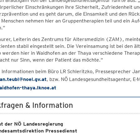
th Bräutigam von der Landesgesundheitsagentur führte aus: „
örperlicher Einschränkungen ihre Sicherheit, Zufriedenheit u
zprävention und es geht darum, die Einsamkeit und den Rück
 Menschen nehmen hier an Gruppentherapien teil und ein Aufen
.“
urer, Leiterin des Zentrums für Altersmedizin (ZAM), meinte
ienten stabil eingestellt sein. Die Vereinsamung ist bei den 
 werden hier in Waidhofen an der Thaya verschiedene Therapi
cht nur Sinn, wenn der Patient das möchte.“
 Informationen beim Büro LR Schleritzko, Pressesprecher J
jan.teubl@noel.gv.at
, bzw. NÖ Landesgesundheitsagentur, E-
idhofen-thaya.lknoe.at
fragen & Information
t der NÖ Landesregierung
ndesamtsdirektion Pressedienst