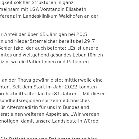
gkeit solcher Strukturen in ganz
emeinsam mit LGA-Vorständin Elisabeth
nferenz im Landesklinikum Waidhofen an der
er Anteil der über 65-Jährigen bei 20,5
n und Niederösterreicher bereits bei 29,7
chleritzko, der auch betonte: „Es ist unsere
immtes und weitgehend gesundes Leben führen
izin, wo die Patientinnen und Patienten
n der Thaya gewährleistet mittlerweile eine
nten. Seit dem Start im Jahr 2022 konnten
chschnittsalter lag bei 81 Jahren. „Mit dieser
esundheitsregionen spitzenmedizinisches
ür Altersmedizin für uns im Bundesland
srat einen weiteren Aspekt an. „Wir werden
enötigen, damit unsere Landsleute in Würde