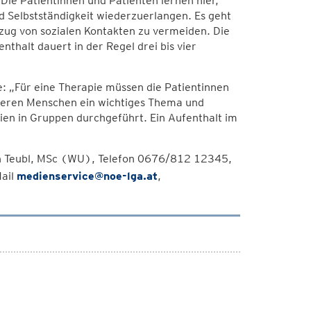
Die Patientinnen und Patienten lernen hier,
nd Selbstständigkeit wiederzuerlangen. Es geht
zug von sozialen Kontakten zu vermeiden. Die
thalt dauert in der Regel drei bis vier
: „Für eine Therapie müssen die Patientinnen
älteren Menschen ein wichtiges Thema und
en in Gruppen durchgeführt. Ein Aufenthalt im
an Teubl, MSc (WU), Telefon 0676/812 12345,
Mail
medienservice@noe-lga.at
,