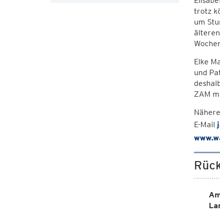
Elisabe
trotz k
um Stur
älteren
Wochen
Elke Ma
und Pat
deshalb
ZAM ma
Nähere
E-Mail
www.wa
Rück
Am
La