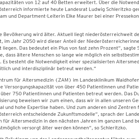
apazitäten von 12 auf 40 Betten erweitert. Über die Notwendi
sterreich informierte heute Landesrat Ludwig Schleritzko g
gam und Department-Leiterin Elke Maurer bei einer Presseko
 Bevölkerung wird älter. Aktuell liegt niederösterreichweit d
, im Jahr 2050 wird dieser Anteil der Niederösterreicherinne
 liegen. Das bedeutet ein Plus von fast zehn Prozent“, sagte S
e, dass ältere Menschen so lange wie möglich ein selbstbest
 Es besteht die Notwendigkeit einer spezialisierten Altersmed
tlich und interdisziplinär betreut werden.“
ntrum für Altersmedizin (ZAM) im Landesklinikum Waidhofen a
he Versorgungskapazität von über 450 Patientinnen und Patie
 über 750 Patientinnen und Patienten betreut werden. Das Dur
isierung beweisen wir zum einen, dass wir in allen unseren G
al und hohe Expertise haben. Und zum anderen sind Zentren f
österreich entscheidende Zukunftsmodelle“, sprach der Lande
n für Altersmedizin in den nächsten Jahren im ganzen Land b
tmöglich versorgt älter werden können“, so Schleritzko.