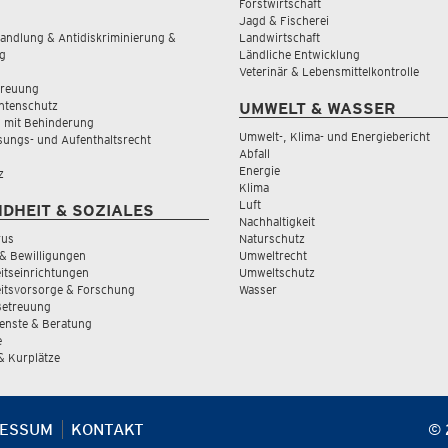
Forstwirtschaft
Jagd & Fischerei
andlung & Antidiskriminierung &
Landwirtschaft
g
Ländliche Entwicklung
Veterinär & Lebensmittelkontrolle
treuung
tenschutz
UMWELT & WASSER
 mit Behinderung
Umwelt-, Klima- und Energiebericht
sungs- und Aufenthaltsrecht
Abfall
Energie
z
Klima
Luft
DHEIT & SOZIALES
Nachhaltigkeit
rus
Naturschutz
& Bewilligungen
Umweltrecht
tseinrichtungen
Umweltschutz
itsvorsorge & Forschung
Wasser
Betreuung
ienste & Beratung
e
 & Kurplätze
RESSUM
KONTAKT
© 