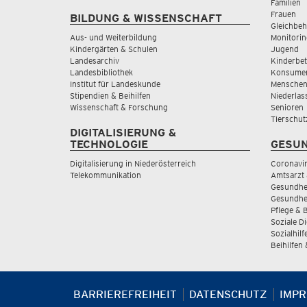
Familien
Frauen
BILDUNG & WISSENSCHAFT
Gleichbeh
Aus- und Weiterbildung
Monitorin
Kindergärten & Schulen
Jugend
Landesarchiv
Kinderbe
Landesbibliothek
Konsumen
Institut für Landeskunde
Menschen
Stipendien & Beihilfen
Niederlas
Wissenschaft & Forschung
Senioren
Tierschut
DIGITALISIERUNG &
TECHNOLOGIE
GESUN
Digitalisierung in Niederösterreich
Coronavi
Telekommunikation
Amtsarzt 
Gesundhei
Gesundhe
Pflege & 
Soziale D
Sozialhilf
Beihilfen
BARRIEREFREIHEIT
DATENSCHUTZ
IMP