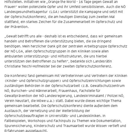
Hilfsstellen. Initiativen wie „Orange the World - 16 Tage gegen Gewalt an
Frauen“ wollen potenzielle Opfer und ihr Umfeld sensibilisieren. Auch die NÖ
Landesgesundheitsagentur (LGA) unterstützt die Kampagne und setzt mit
der Opferschutzkonferenz, die am heutigen Dienstag zum zweiten Mal
stattfand, ein starkes Zeichen für die Zusammenarbeit im Opferschutz und
der Prävention.
„Gewalt betrifft uns alle - deshalb ist es entscheidend, dass wir gemeinsam
handeln und Betroffenen die Unterstützung bieten, die sie dringend
benötigen. Mein herzlicher Dank gilt der zentralen Arbeitsgruppe Opferschutz
der NÖ LGA, allen Opferschutzgruppen in den Kliniken sowie allen
ambulanten Unterstützungs- und Hilfsstrukturen, die uns hierbei
unterstützen den Betroffenen zu helfen“, bedankte sich Landesrätin
Christiane Teschl-Hofmeister bei der zweiten Opferschutzkonferenz.
Die Konferenz fand gemeinsam mit Vertreterinnen und Vertretern der Kliniken
(Kinder- und Opferschutzgruppen) und Opferschutzeinrichtungen sowie
zuständigen Behörden in der Opferschutzarbeit (z.B. Gewaltschutzzentrum
NÖ, Burschen- und Männerarbeit, Frauenhaus, Fachstelle für
Gewaltprävention der NÖ Landesregierung, Landeskriminalamt / Polizei NÖ,
Verein Neustart, die Möwe u.a.) statt. Dabei wurde dieses wichtige Thema
gemeinsam bearbeitet. Die Opferschutzkonferenz diente außerdem dem
Austausch, der Vernetzung und der Weiterbildung der
Opferschutzbeauftragten in Universitäts- und Landeskliniken. In
Fallbeispielen, Workshops und Fachinputs zu Themen wie Dokumentation,
Spurensicherung, Kinderschutz und Traumaarbeit wurde Wissen vertieft und
Erfahrungen ausgetauscht.