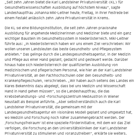
„Seit zehn Jahren bietet die Karl Landsteiner Privatuniversität (KL) für
Gesundheitswissenschaften Ausbildung auf höchstem Niveau“, sagte
Landeshauptfrau Johanna Mikl-Leitner heute, Freitag, in ihrer Festrede bei
einem Festakt anlässlich zehn Jahre Privatuniversität in Krems.
Die KL sei eine Bildungsinstitution, die seit zehn Jahren praxisnahe
Ausbildung für angehende Medizinerinnen und Mediziner biete und ein ganz
wichtiger Baustein im Gesundheitssystem in Niederösterreich. Mikl-Leitner
führte aus: „In Niederösterreich haben wir uns einem Ziel verschrieben: Wir
wollen unseren Landsleuten das beste Gesundheits- und Pflegesystem
anbieten.“ Das gelinge durch die Landesgesundheitsagentur, in der Medizin
und Pflege aus einer Hand geplant, gedacht und gesteuert werde. Darüber
hinaus habe sich Niederösterreich der qualifizierten Ausbildung von
medizinischem und pflegerischem Personal, wie hier an der Karl Landsteiner
Privatuniversität, an den Fachhochschulen oder den Gesundheits- und
Krankenpflegeschulen, verschrieben. „Wir haben auch seitens des Landes ein
klares Bekenntnis dazu abgelegt, dass bei uns Medizin und Wissenschaft
Hand in Hand gehen müssen“, so die Landeshauptfrau, die das
Krebsbehandlungs- und –Forschungszentrum MedAustron in Wiener
Neustadt als Beispiel anführte. „Aber selbstverständlich auch die Karl
Landsteiner Privatuniversität, die gemeinsam mit der
Landesgesundheitsagentur ein visionäres Modell geplant und umgesetzt hat,
wo Medizin und Forschung noch näher zusammengebracht werden. Der
‚Forschungsfreiraum‘ ist eine spezielle Förderinitiative, mit dem wir das Ziel
verfolgen, die Forschung an den Universitätskliniken der Karl Landsteiner
Privatuniversität zu stimulieren und voranzutreiben“, erklärte sie weiters.