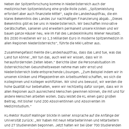
Neben der Spitzenforschung komme in Niederösterreich auch der
medizinischen Spitzenleistung eine große Rolle zuteil. „Spitzenleistung
erfordert aber auch finanzielle Mittel“, sagte die Landeshauptfrau, die ein
klares Bekenntnis des Landes zur nachhaltigen Finanzierung abgab. „Dieses
Bekenntnis gibt es bei uns in Niederösterreich. Wir beschaffen innovative
Gerätschaften, sanieren und erweitern permanent unsere Kliniken und wir
bauen ganze Häuser neu, wie im Fall des Landesklinikums Wiener Neustadt.
Bis 2030 investieren wir so 1,3 Milliarden Euro in moderne Spitzenmedizin in
allen Regionen Niederösterreichs“, führte die Mikl-Leitner aus.
Zusammengefasst meinte die Landeshauptfrau, dass das Land tue, was das
Land tun könne: „Wir tun das, auch weil wir wissen, dass wir in
herausfordernden Zeiten leben.“ Berichte über die Personalsituation im
österreichischen Gesundheitswesen nehme man sehr ernst und
Niederösterreich biete entsprechende Lösungen. „Zum Beispiel indem wir in
unseren Kliniken und Pflegezentren ein Arbeitsumfeld schaffen, wo sich die
Kolleginnen und Kollegen wohlfühlen. Wir sind uns bewusst, wir werden die
hohe Qualität nur beibehalten, wenn wir rechtzeitig dafür sorgen, dass wir in
allen Regionen auch ausreichend Menschen gewinnen können, die mit und für
andere Menschen arbeiten wollen. Dazu leistet die KL einen ganz großen
Beitrag, mit bisher rund 200 Absolventinnen und Absolventen im
Medizinstudium.“
KL-Rektor Rudolf Mallinger blickte in seiner Ansprache auf die Anfänge der
Universität zurück: „Wir haben mit neun Mitarbeiterinnen und Mitarbeitern
und 27 Studierenden begonnen. Jetzt halten wir bei über 700 Studierenden