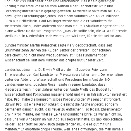
und über 200 Mitarbeiterinnen und Mitarbeitern. Das ist ein gewaltiger
Sprung.“ Die erste Phase sei vom Aufbau einer Lehrinfrastruktur und
Forschungsinfrastruktur geprägt gewesen. Mittlerweile halte man bei 123
bewilligten Forschungsprojekten und einem Volumen von 18,21 Millionen
Euro aus Drittmitteln. Laut Mallinger werde man die Privatuniversität
weiterentwickeln, unter anderem habe man ein PhD-Studium eingereicht und
plane weitere Doktorats-Programme. „Das Ziel sollte sein, die KL als führende
Medizinuni in Niederösterreich weiterzuentwickeln“, führte der Rektor aus.
Bundesminister Martin Polaschek sagte via Videobotschaft, dass seit
„nunmehr zehn Jahren die KL den Sektor der privaten Hochschulen
bereichert und nicht mehr wegzudenken ist.“ Das Fundament der
Wissenschaft sei laut dem Minister das größte Gut unserer Zeit.
Landeshauptmann a. D. Erwin Pröll wurde im Zuge der Feier zum
Ehrensenator der Karl Landsteiner Privatuniversität ernannt. Der ehemalige
Leiter der Abteilung Wissenschaft und Forschung beim Amt der NÖ
Landesregierung, Joachim Rössl, sagte in seiner Laudatio, dass
Niederösterreich in den Jahren unter der Ägide Prölls das Budget für
Wissenschaft und Forschung massiv erhöht und viel in Infrastruktur investiert
habe. Pröll habe die kompromisslose Förderung der Wissenschaft forciert.
„Erwin Pröll ist eine Persönlichkeit, die nicht die Asche anbetet, sondern
permanent danach sucht, das Feuer zu entfachen“, so Rössl. Ehrensenator
Erwin Pröll meinte, der Titel sei „eine unglaubliche Ehre. Es war ja nicht so,
dass uns von Anbeginn an nur Applaus begleitet hätte. Es gab Rückschläge,
Neider – aber Gott sei Dank auch Begleiter der KL, die es gut mit uns
meinten.“ Er empfinde große Freude, weil jene Hoffnungen, die man damals