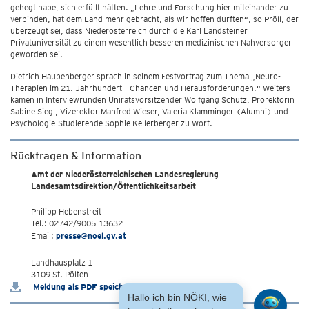
gehegt habe, sich erfüllt hätten. „Lehre und Forschung hier miteinander zu
verbinden, hat dem Land mehr gebracht, als wir hoffen durften“, so Pröll, der
überzeugt sei, dass Niederösterreich durch die Karl Landsteiner
Privatuniversität zu einem wesentlich besseren medizinischen Nahversorger
geworden sei.
Dietrich Haubenberger sprach in seinem Festvortrag zum Thema „Neuro-
Therapien im 21. Jahrhundert – Chancen und Herausforderungen.“ Weiters
kamen in Interviewrunden Uniratsvorsitzender Wolfgang Schütz, Prorektorin
Sabine Siegl, Vizerektor Manfred Wieser, Valeria Klamminger (Alumni) und
Psychologie-Studierende Sophie Kellerberger zu Wort.
Rückfragen & Information
Amt der Niederösterreichischen Landesregierung
Landesamtsdirektion/Öffentlichkeitsarbeit
Philipp Hebenstreit
Tel.: 02742/9005-13632
Email:
presse@noel.gv.at
Landhausplatz 1
3109 St. Pölten
Meldung als PDF speichern
Hallo ich bin NÖKI, wie