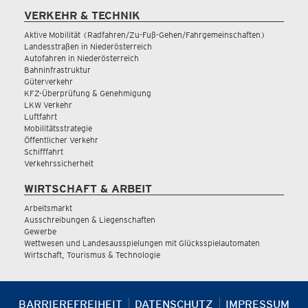
VERKEHR & TECHNIK
Aktive Mobilität (Radfahren/Zu-Fuß-Gehen/Fahrgemeinschaften)
Landesstraßen in Niederösterreich
Autofahren in Niederösterreich
Bahninfrastruktur
Güterverkehr
KFZ-Überprüfung & Genehmigung
LKW Verkehr
Luftfahrt
Mobilitätsstrategie
Öffentlicher Verkehr
Schifffahrt
Verkehrssicherheit
WIRTSCHAFT & ARBEIT
Arbeitsmarkt
Ausschreibungen & Liegenschaften
Gewerbe
Wettwesen und Landesausspielungen mit Glücksspielautomaten
Wirtschaft, Tourismus & Technologie
BARRIEREFREIHEIT
DATENSCHUTZ
IMPRESSUM