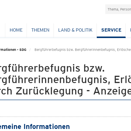
Suchefeld
NAVIGATION
ÜBERSPRINGE
HOME
THEMEN
LAND & POLITIK
SERVICE
rmationen - SDG
Bergführerbefugnis bzw. Bergführerinnenbefugnis, Erlösche
rgführerbefugnis bzw.
rgführerinnenbefugnis, Er
rch Zurücklegung - Anzeig
emeine Informationen