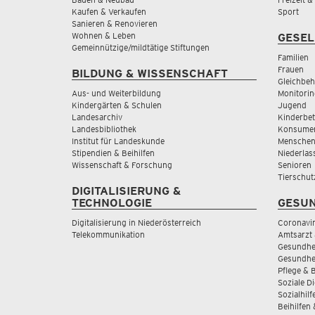
Kaufen & Verkaufen
Sport
Sanieren & Renovieren
Wohnen & Leben
GESEL
Gemeinnützige/mildtätige Stiftungen
Familien
Frauen
BILDUNG & WISSENSCHAFT
Gleichbeh
Aus- und Weiterbildung
Monitorin
Kindergärten & Schulen
Jugend
Landesarchiv
Kinderbe
Landesbibliothek
Konsumen
Institut für Landeskunde
Menschen
Stipendien & Beihilfen
Niederlas
Wissenschaft & Forschung
Senioren
Tierschut
DIGITALISIERUNG &
TECHNOLOGIE
GESUN
Digitalisierung in Niederösterreich
Coronavi
Telekommunikation
Amtsarzt 
Gesundhei
Gesundhe
Pflege & 
Soziale D
Sozialhilf
Beihilfen