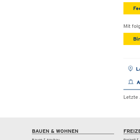
Fe
Mit fo
Bi
L
A
Letzte
BAUEN & WOHNEN
FREIZ
Bauen & Neubau
Freizeit 