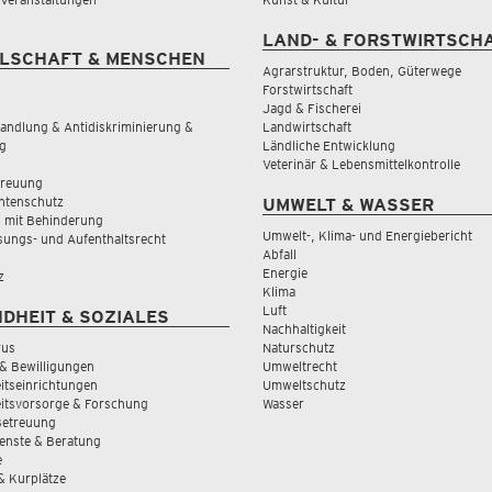
LAND- & FORSTWIRTSCH
LSCHAFT & MENSCHEN
Agrarstruktur, Boden, Güterwege
Forstwirtschaft
Jagd & Fischerei
andlung & Antidiskriminierung &
Landwirtschaft
g
Ländliche Entwicklung
Veterinär & Lebensmittelkontrolle
treuung
tenschutz
UMWELT & WASSER
 mit Behinderung
Umwelt-, Klima- und Energiebericht
sungs- und Aufenthaltsrecht
Abfall
Energie
z
Klima
Luft
DHEIT & SOZIALES
Nachhaltigkeit
rus
Naturschutz
& Bewilligungen
Umweltrecht
tseinrichtungen
Umweltschutz
itsvorsorge & Forschung
Wasser
Betreuung
ienste & Beratung
e
 & Kurplätze