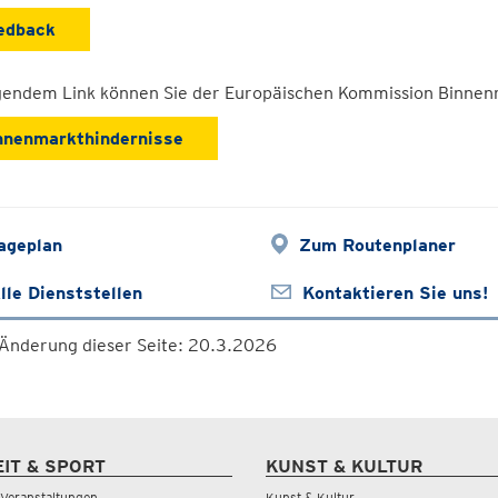
edback
lgendem Link können Sie der Europäischen Kommission Binnen
nnenmarkthindernisse
ageplan
Zum Routenplaner
lle Dienststellen
Kontaktieren Sie uns!
 Änderung dieser Seite: 20.3.2026
EIT & SPORT
KUNST & KULTUR
& Veranstaltungen
Kunst & Kultur