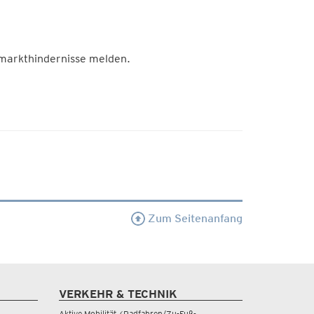
markthindernisse melden.
Zum Seitenanfang
VERKEHR & TECHNIK
Aktive Mobilität (Radfahren/Zu-Fuß-