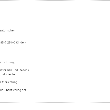
satorischen
mäß § 25 NÖ Kinder-
inrichtung;
ebsformen und -zeiten)
und Klienten;
r Einrichtung;
ur Finanzierung der