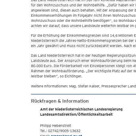
für den Wohnzuschuss und der Wohnbeihilfe. „Dafür haben wir heu
angewiesen sind, diesen auch behalten. Mit der Anpassung der 
Einkommenserhöhungen im Folgejahr nicht ihren Wohnzuschuss o
Wohnzuschuss oder die Wohnbeihilfe benötigen“, so Wohnbau-La
achten wir darauf, dass unsere Landsleute weiterhin leistbar i
Für die Erhöhung der Einkommensgrenzen sind 14,6 Millionen Eur
Niederösterreich die Jahres-Netto-Einkommensgrenzen bei der
ein Jahr gewährt und muss nicht zurückbezahlt werden. Nach e
Das Land Niederösterreich hat in der heutigen Regierungssitzu
Landsleute aus. Der Anspruch einer Wohnbauförderung beim Neu
80.000 Euro. Die Förderbarkeit von Einzelpersonen steigt von 
Rahmen der Wohnbauförderung. „Der wichtigste Platz auf der Wel
leistbar bleiben“, so Eichtinger.
Weitere Informationen: Mag. Stefan Kaiser, Pressesprecher Land
Rückfragen & Information
Amt der Niederösterreichischen Landesregierung
Landesamtsdirektion/Öffentlichkeitsarbeit
Philipp Hebenstreit
Tel.: 02742/9005-13632