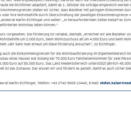
te die Richtlinien adaptiert, damit ab 1. Oktober die Anträge eingereicht werden k
Einkommensgrenzen stellen wir sicher, dass Bezieher mit geringem Einkommen durc
der ihre Wohnbeihilfe durch Überschreitung der jeweiligen Einkommensgrenze verl
ndesrat Martin Eichtinger und weiter: „In herausfordernden Zeiten bedarf es Sic
m geförderten Wohnbau leben können.“
o vorgesehen. Die Förderung ist variabel, deshalb „erreichen wir alle Bezieher u
 Wohnbeihilfe um 2.000 Euro, beim Wohnzuschuss alt um 4.000 Euro und beim Woh
inem Jahr kann man erneut um diese Förderung ansuchen“, so Eichtinger.
ng auch die Einkommensgrenzen für die Wohnbauförderung im Eigenheimbereich bis 
bau eines Hauses war bislang bei 70.000 Euro Familieneinkommen für zwei Persone
45.000 Euro auf 55.000 Euro. Das Land Niederösterreich unterstützt jährlich 45.00
t ist das Zuhause. Das wissen wir und fördern es gezielt, damit es auch sicher ble
esrat Martin Eichtinger, Telefon: +43 2742-9005-13443, E-Mail:
stefan.kaiser@noel