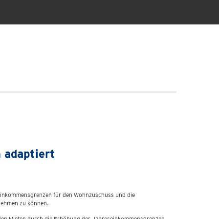
 adaptiert
r Einkommensgrenzen für den Wohnzuschuss und die
 nehmen zu können.
bei den Mieten durch die Erhöhung der Jahreseinkommensgrenzen