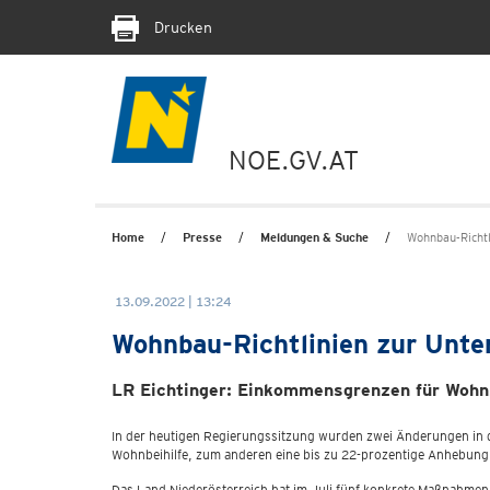
Drucken
NOE.GV.AT
Home
Presse
Meldungen & Suche
Wohnbau-Richtl
13.09.2022 | 13:24
Wohnbau-Richtlinien zur Unte
LR Eichtinger: Einkommensgrenzen für Wohnzu
In der heutigen Regierungssitzung wurden zwei Änderungen in
Wohnbeihilfe, zum anderen eine bis zu 22-prozentige Anhebu
Das Land Niederösterreich hat im Juli fünf konkrete Maßnahmen