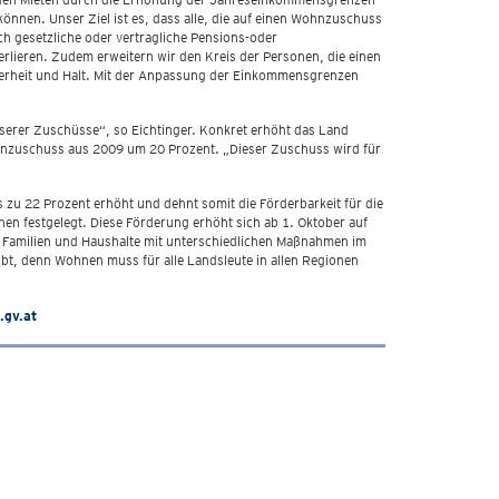
önnen. Unser Ziel ist es, dass alle, die auf einen Wohnzuschuss
h gesetzliche oder vertragliche Pensions-oder
ieren. Zudem erweitern wir den Kreis der Personen, die einen
herheit und Halt. Mit der Anpassung der Einkommensgrenzen
nserer Zuschüsse“, so Eichtinger. Konkret erhöht das Land
nzuschuss aus 2009 um 20 Prozent. „Dieser Zuschuss wird für
zu 22 Prozent erhöht und dehnt somit die Förderbarkeit für die
n festgelegt. Diese Förderung erhöht sich ab 1. Oktober auf
0 Familien und Haushalte mit unterschiedlichen Maßnahmen im
ibt, denn Wohnen muss für alle Landsleute in allen Regionen
.gv.at