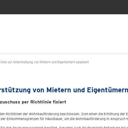
inien zur Unterstützung von Mietern und Eigentümern adaptiert
rstützung von Mietern und Eigentümern
schuss per Richtlinie fixiert
 den Richtlinien der Wohnbauförderung beschlossen. Zum einen die Erhöhung de
ng der Einkommensgrenzen für Häuslbauer, um die Wohnbauförderung in Anspruch
 für den Teuerungsausgleich bewilligt. Darunter auch die finanzielle Entlastung 