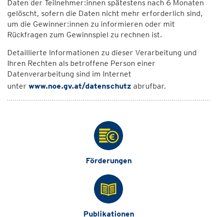
Daten der Teilnehmer:innen spätestens nach 6 Monaten
gelöscht, sofern die Daten nicht mehr erforderlich sind,
um die Gewinner:innen zu informieren oder mit
Rückfragen zum Gewinnspiel zu rechnen ist.
Detaillierte Informationen zu dieser Verarbeitung und
Ihren Rechten als betroffene Person einer
Datenverarbeitung sind im Internet
unter
www.noe.gv.at/datenschutz
abrufbar.
Förderungen
Publikationen