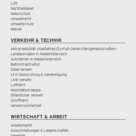
Luft
Nachhaltigkeit
Naturschutz
Umweltrecht
Umweltschutz
Wasser
VERKEHR & TECHNIK
Aktive Mobilität (Radfahren/Zu-Fuß-Gehen/Fahrgemeinschaften)
Landesstraßen in Niederösterreich
Autofahren in Niederösterreich
Bahninfrastruktur
Güterverkehr
KFZ-Überprüfung & Genehmigung
LKW Verkehr
Luftfahrt
Mobilitätsstrategie
Öffentlicher Verkehr
Schifffahrt
Verkehrssicherheit
WIRTSCHAFT & ARBEIT
Arbeitsmarkt
Ausschreibungen & Liegenschaften
Gewerbe