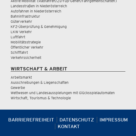
Aktive Mobilität (Radfahren/Zu-Fuß-Gehen/Fahrgemeinschaften)
Landesstraßen in Niederösterreich
Autofahren in Niederösterreich
Bahninfrastruktur
Güterverkehr
KFZ-Überprüfung & Genehmigung
LKW Verkehr
Luftfahrt
Mobilitätsstrategie
Öffentlicher Verkehr
Schifffahrt
Verkehrssicherheit
WIRTSCHAFT & ARBEIT
Arbeitsmarkt
Ausschreibungen & Liegenschaften
Gewerbe
Wettwesen und Landesausspielungen mit Glücksspielautomaten
Wirtschaft, Tourismus & Technologie
BARRIEREFREIHEIT
DATENSCHUTZ
IMPRESSUM
KONTAKT