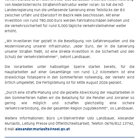
von Niederösterreichs Straßeninfrastruktur weiter voran: So hat die NÖ
Landesregierung nun die umfassende Sanierung eines Teilstücks der B3
zwischen Urfahr und Ebersdorf im Bezirk Melk beschlossen. Mit einer
Investition von rund 780.000 Euro werden Fahrbahnschäden behoben und
die Verkehrssicherheit für rund 5.000 tägliche Verkehrsteilnehmer weiter
erhöht.
„Wir investieren hier gezielt in die Beseitigung von Gefahrenquellen und die
Modernisierung unserer Infrastruktur. Jeder Euro, der in die Sanierung
unserer Straßen fließt, ist eine direkte Investition in die Sicherheit und den
Schutz der Verkehrsteilnehmer“, betont Landbauer.
Die Vorarbeiten unter halbseitiger Sperre starten bereits, für die
Hauptarbeiten auf einer Gesamtlänge von rund 1,2 Kilometern ist eine
dreiwöchige Totalsperre in den Sommerferien notwendig, der Verkehr wird
örtlich umgeleitet. Die Fertigstellung ist für Mitte August 2026 geplant.
„Durch eine straffe Planung und die gezielte Abwicklung der Hauptarbeiten in
den Sommerferien halten wir die Belastung für die Pendler und Anrainer so
gering wie möglich und schaffen gleichzeitig eine sichere
Verkehrsverbindung, die der gesamten Region zugutekommt“, so Landbauer.
Weitere Informationen: Büro LH-Stellvertreter Udo Landbauer, Alexander
Murlasits, Leitung Presse und Öffentlichkeitsarbeit, Telefon 0676/812 13742,
E-Mail
alexander.murlasits@noel.gv.at